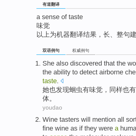
有道翻译
top
a sense of taste
味觉
以上为机器翻译结果，长、整句
双语例句
权威例句
She
also
discovered that
the
wo
the
ability to
detect airborne
che
taste
.
她
也
发现
蛔虫
有味觉
，
同样
也
有
体。
youdao
Wine
tasters
will
mention
all so
fine
wine
as if
they
were
a
hum