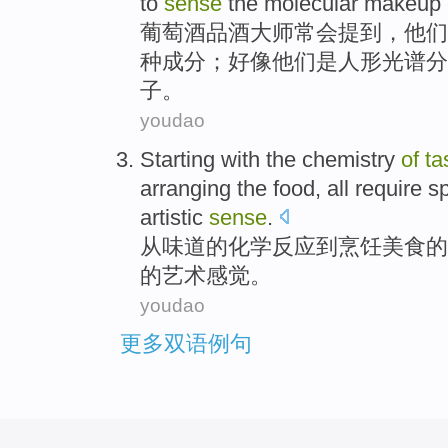
to
sense
the
molecular
makeup
葡萄酒
品酒
大师常会
提到
，
他们
种
成分；
好像
他们
是
人形
光谱分
子
。
youdao
Starting
with the
chemistry
of
ta
arranging
the food,
all
require
sp
artistic
sense
.
从
味道
的
化学反应
到
烹饪美食
的
的
艺术
感觉
。
youdao
更多双语例句