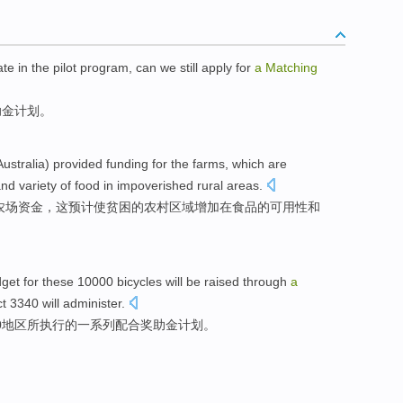
pate in the
pilot
program
, can
we
still
apply for
a
Matching
助金
计划
。
Australia
)
provided
funding
for the
farms
,
which
are
and
variety
of
food
in
impoverished
rural
areas
.
农场
资金
，
这
预计
使贫困
的
农村
区域
增加
在
食品
的
可用性
和
get for these 10000
bicycles
will
be
raised
through
a
ct
3340 will
administer
.
0
地区
所执行
的
一系列
配合
奖助金
计划。