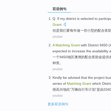
双语例句
Q. If my district is selected to partici
Grant
.
但是
我们
要每年做一些
小型
的
配合
奖
youdao
A
Matching
Grant
with
District
9450 (
expected to
increase
the
availability
一个
9450
地区
澳洲
的
配合
奖助金
提供
种类
。
youdao
Kindly be
advised that the
project
bud
series
of
Matching
Grant
which
Distri
很
高兴地此“万
辆
自行车
计划
”
是
由
334
youdao
更多双语例句