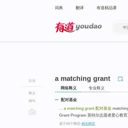
词典
翻译
有道精品课
中
有道 - 网易旗下搜索
a matching grant
目录
网络释义
专业释义
释义
配对基金
例句
...
a matching grant
配对基金
matchin
Grant Program 英特尔志愿者爱心教育工
go
基于40个网页
-
相关网页
top