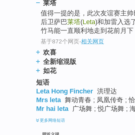
莱塔
top
值得一提的是，此次友谊赛主帅
后卫萨巴
莱塔
(
Leta
)和加雷入选
竹马能一直顺利地走到花前月下
基于872个网页
-
相关网页
欢喜
全新缩混版
如花
短语
Leta Hong Fincher
洪理达
Mrs leta
舞动青春 ; 凤凰传奇 ; 恰
Mr hai leta
广场舞 ; 悦广场舞 ;
更多
网络短语
同近义词