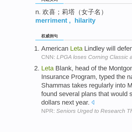
n. 欢喜；莉塔（女子名）
merriment
,
hilarity
权威例句
American
Leta
Lindley will defe
CNN:
LPGA loses Corning Classic a
Leta
Blank, head of the Montgo
Insurance Program, typed the na
Shammas takes regularly into M
found several plans that would 
dollars next year.
NPR:
Seniors Urged to Research Th