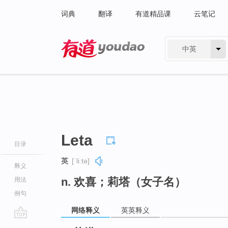
词典
翻译
有道精品课
云笔记
中英
有道 - 网易旗下搜索
Leta
目录
英
[ˈliːtə]
释义
n. 欢喜；莉塔（女子名）
用法
例句
网络释义
英英释义
go