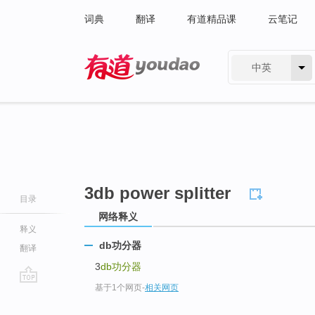
词典
翻译
有道精品课
云笔记
中英
有道 - 网易旗下搜索
3db power splitter
目录
网络释义
释义
db功分器
翻译
3
db功分器
基于1个网页
-
相关网页
go
top