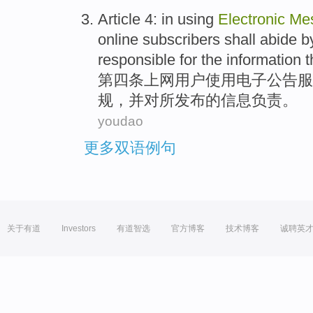
Article 4: in
using
Electronic
Me
online
subscribers
shall
abide b
responsible
for
the
information
t
第四条
上网
用户
使用
电子
公告
服
规
，
并
对
所
发布
的
信息
负责
。
youdao
更多双语例句
关于有道
Investors
有道智选
官方博客
技术博客
诚聘英