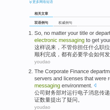
更多
网络短语
相关文章
双语例句
权威例句
So
,
no matter
your
title
or
depar
electronic
messaging
to
get
you
这样说来
，
不管
你
担任什么
职位
顺利
完成
，都有
必要
学会
如何
发
youdao
The Corporate
Finance departm
servers
and
licenses
that were
messaging
environment
.
公司
财务部
对
运行
电子
消息传递
证
数量
提出了疑问。
youdao