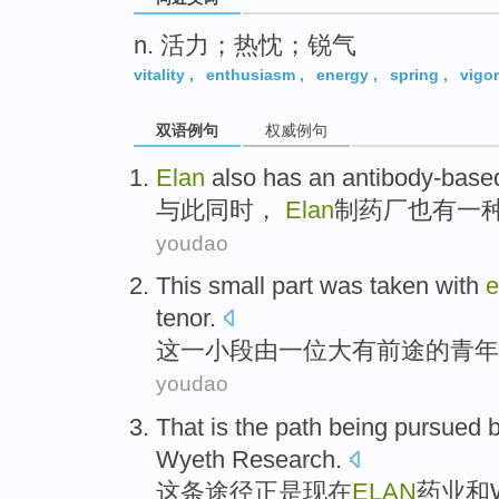
n. 活力；热忱；锐气
vitality
,
enthusiasm
,
energy
,
spring
,
vigor
双语例句
权威例句
Elan
also
has
an
antibody-base
与此同时，
Elan
制药厂
也
有
一
youdao
This
small
part
was taken
with
e
tenor
.
这
一小
段
由
一位
大有前途
的
青年
youdao
That
is
the path
being pursued 
Wyeth
Research
.
这
条
途径正是现在
ELAN
药业
和