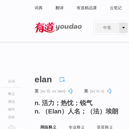
词典
翻译
有道精品课
云笔记
中英
有道 - 网易旗下搜索
elan
目录
英
[eɪˈlɒ̃; eɪˈlæn]
美
[eɪˈlɑːn]
释义
n. 活力；热忱；锐气
用法
例句
n. （Elan）人名；（法）埃朗
百科
网络释义
专业释义
英英释义