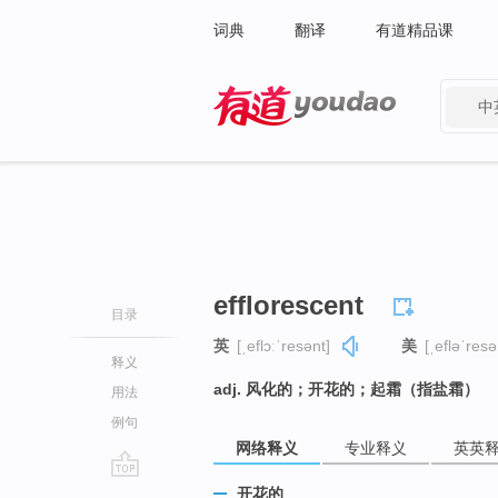
词典
翻译
有道精品课
中
有道 - 网易旗下搜索
efflorescent
目录
英
[ˌeflɔːˈresənt]
美
[ˌefləˈresə
释义
adj. 风化的；开花的；起霜（指盐霜）
用法
例句
网络释义
专业释义
英英
go
开花的