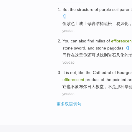
But
the
structure
of
purple
soil
parent
但
紫色
土成土
母
岩
结构
疏松
，
易
风化
youdao
You
can
also
find
miles
of
efflorescen
stone
sword
,
and
stone pagodas
.
同样在这里
你
还
可以
找到
岩石
风化
的
youdao
It
is
not
,
like
the
Cathedral
of
Bourges
efflorescent
product of the
pointed
ar
它
也
不
象
布尔日
大教堂
，不是那种
华
youdao
更多双语例句