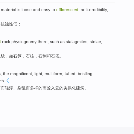
material is
loose
and
easy
to
efflorescent
,
anti-erodibility
;
，抗
蚀
性低；
t
rock
physiognomy there
,
such as
stalagmites
,
stelae
,
地貌
，
如
石笋
，
石柱
，
石剑
和
石塔
。
, the
magnificent
, light,
multiform
, tufted,
bristling
ch
.
丽
而轻浮、
杂乱
而
多样
的
高耸入云
的
尖
拱化建筑
。