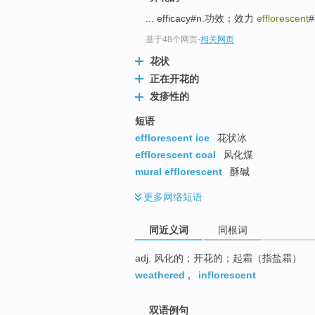
top
... efficacy#n.功效；效力
efflorescent
#
基于48个网页
-
相关网页
花状
正在开花的
发疹性的
短语
efflorescent ice
花状冰
efflorescent coal
风化煤
mural efflorescent
酥碱
更多
网络短语
同近义词
同根词
adj. 风化的；开花的；起霜（指盐霜）
weathered
,
inflorescent
双语例句