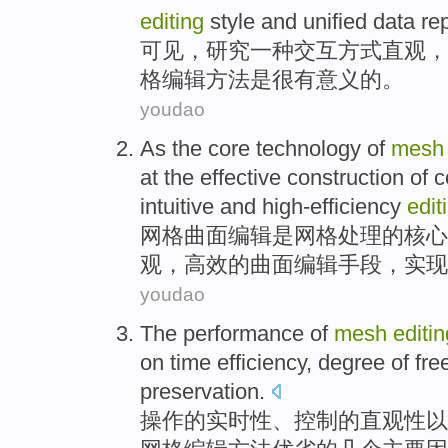
editing
style
and unified data
re
可见，
研究
一种
交互方式
直观
，
格
编辑
方法
是
很
有
意义的。
youdao
As the
core
technology
of
mesh
at the effective
construction
of
c
intuitive
and
high-efficiency
edit
网格
曲面
编辑
是网格
处理
的
核心
观
，
高效
的曲面编辑
手段
，实现
youdao
The performance
of
mesh
editin
on time
efficiency
, degree
of
fre
preservation
.
操作
的
实时性
、
控制
的
直观性
以