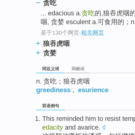
贪吃
top
... edacious a.
贪吃
的,狼吞虎咽
咽, 贪婪 esculent a.可食用的；n
基于130个网页
-
相关网页
狼吞虎咽
贪婪
同近义词
同根词
n. 贪吃；狼吞虎咽
greediness
,
esurience
双语例句
This
reminded
him
to
resist
temp
edacity
and
avarice
.