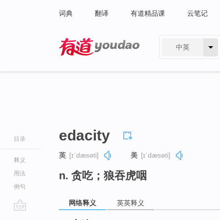
词典
翻译
有道精品课
云笔记
中英
有道 - 网易旗下搜索
edacity
目录
英
[ɪˈdæsəti]
美
[ɪˈdæsəti]
释义
n. 贪吃；狼吞虎咽
用法
例句
网络释义
英英释义
go