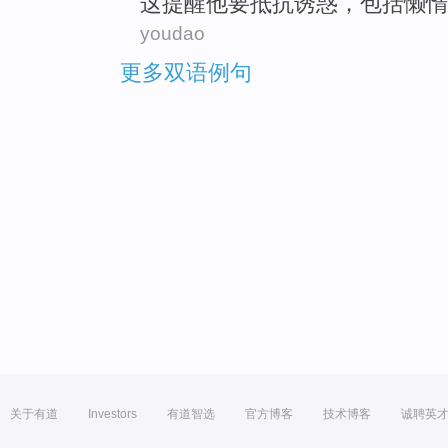
这
提醒
他
要
抵抗
诱惑
，
包括
懒惰
youdao
更多双语例句
关于有道
Investors
有道智选
官方博客
技术博客
诚聘英