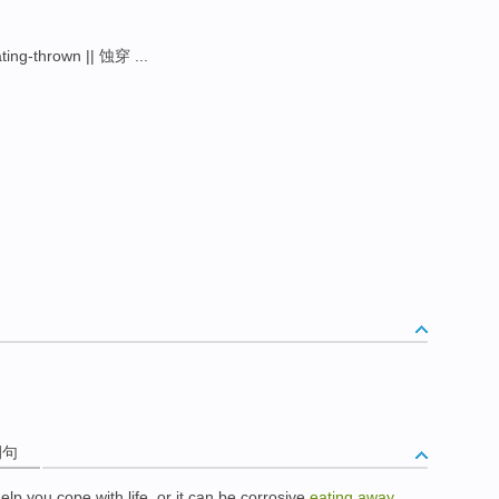
ting-thrown || 蚀穿 ...
例句
elp
you
cope with
life
,
or
it can be
corrosive
eating
away