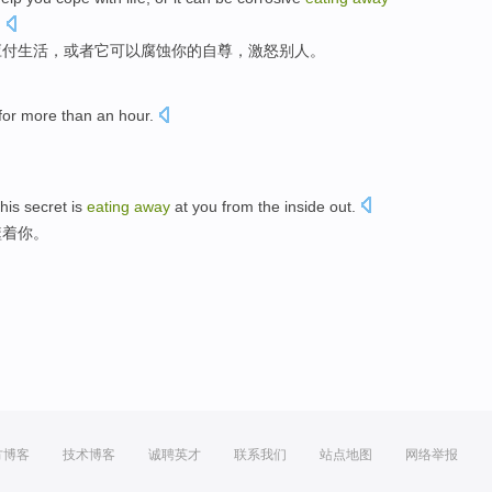
.
应付
生活
，
或者
它可以
腐蚀
你
的
自尊
，
激怒
别人
。
for
more
than
an
hour.
this
secret
is
eating
away
at
you
from the inside out.
噬着你。
方博客
技术博客
诚聘英才
联系我们
站点地图
网络举报