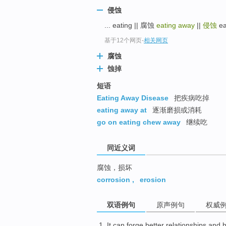
top
侵蚀
... eating || 腐蚀
eating away
||
侵蚀
ea
基于12个网页
-
相关网页
腐蚀
蚀掉
短语
Eating Away Disease
把疾病吃掉
eating away at
逐渐磨损或消耗
go on eating chew away
继续吃
同近义词
腐蚀，损坏
corrosion
,
erosion
双语例句
原声例句
权威
It
can
forge
better
relationships
and
h