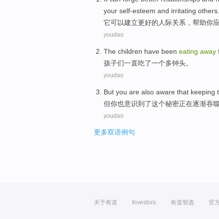
your
self-esteem
and
irritating
others
它
可以
建立
更好
的
人际关系
，
帮助
你
youdao
The children
have been
eating
away
孩子
们
一直
吃
了一个
多
钟头。
youdao
But
you
are also
aware
that keeping
但
你
也
意识
到了
这个
秘密
正在
逐渐吞
youdao
更多双语例句
关于有道
Investors
有道智选
官