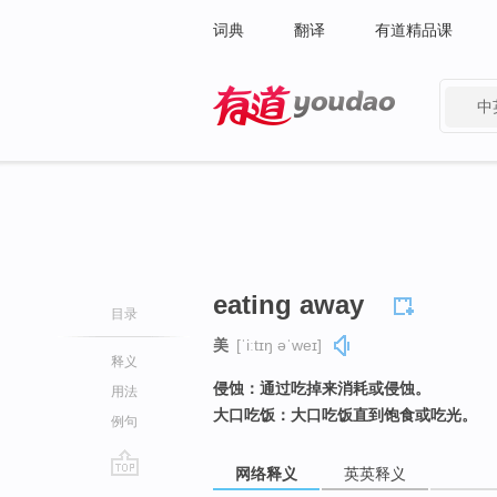
词典
翻译
有道精品课
中
有道 - 网易旗下搜索
eating away
目录
美
[ˈiːtɪŋ əˈweɪ]
释义
侵蚀：通过吃掉来消耗或侵蚀。
用法
大口吃饭：大口吃饭直到饱食或吃光。
例句
网络释义
英英释义
go