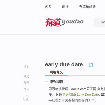
词典
翻译
有道精品课
中
有道 - 网易旗下搜索
early due date
目录
网络释义
释义
早到期日
翻译
国际物流管理 - docin.com豆丁网 则包括：
例句
序。 b 最
早到期日
(
Early Due Date
, 
—处理所有需要相同整备的工作。
go