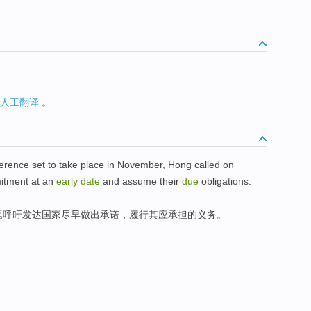
人工翻译
。
erence
set to
take place
in
November
,
Hong
called on
itment
at an
early
date
and
assume
their
due
obligations
.
磊
呼吁
发达
国家
尽早
做出
承诺
，
履行
其
应承担的义务。