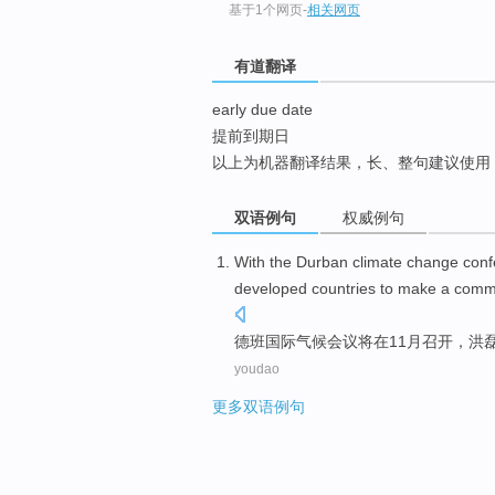
基于1个网页
-
相关网页
top
有道翻译
early due date
提前到期日
以上为机器翻译结果，长、整句建议使用
双语例句
权威例句
With
the Durban
climate change
conf
developed
countries
to
make a
comm
德班
国际
气候
会议
将
在
11月召开
，
洪
youdao
更多双语例句