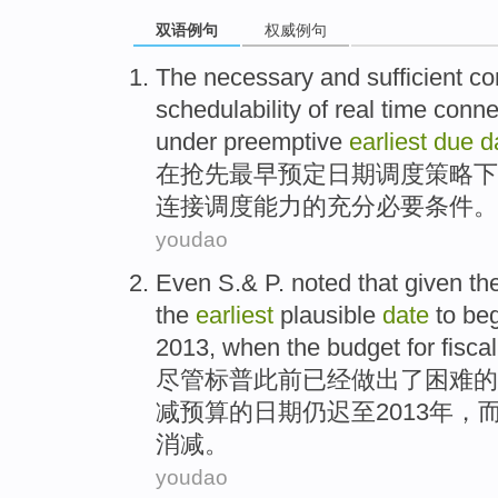
双语例句
权威例句
The
necessary
and
sufficient
co
schedulability
of
real time
conne
under
preemptive
earliest
due
d
在
抢先
最早
预定
日期
调度
策略
下
连接
调度
能力
的
充分
必要
条件
。
youdao
Even
S.&
P. noted that
given th
the
earliest
plausible
date
to be
2013,
when
the
budget
for
fiscal
尽管
标
普此前已经做出
了
困难
的
减
预算
的
日期
仍
迟至
2013
年
，
消减。
youdao