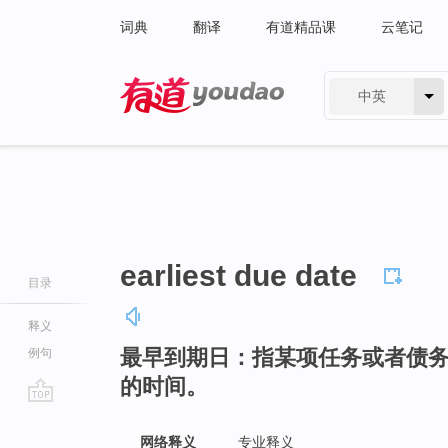
词典
翻译
有道精品课
云笔记
中英
有道 - 网易旗下搜索
earliest due date
目录
释义
最早到期日：指某项任务或者债
例句
的时间。
go
top
网络释义
专业释义