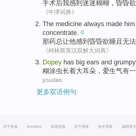
手术
后
我
感到
迷迷糊糊
，
昏昏欲
《牛津词典》
The
medicine
always
made
him
concentrate
.
那
药
总
让
他
感到
昏昏欲睡
且
无法
《柯林斯英汉双解大词典》
Dopey
has
big
ears
and grumpy
糊涂虫长着
大
耳朵
，爱生气
有
一
youdao
更多双语例句
关于有道
Investors
有道智选
官方博客
技术博客
诚聘英