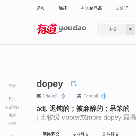
词典
翻译
有道精品课
云笔记
中英
有道 - 网易旗下搜索
dopey
目录
英
[ˈdəʊpi]
美
[ˈdoʊpi]
释义
adj. 迟钝的；被麻醉的；呆笨的
权威词典
用法
[ 比较级 dopier或more dopey 最高级
例句
网络释义
专业释义
英英释义