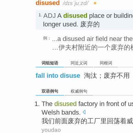
disused
/dɪsˈjuːzd/
ADJ
A
disused
place or buildin
1.
longer used. 废弃的
...a disused air field near the
例：
…伊夫村附近的一个废弃的
词组短语
同近义词
同根词
fall into disuse
淘汰；废弃不用
双语例句
权威例句
The
disused
factory
in
front
of
u
Welsh
bands
.
我们
前面
废弃
的
工厂
里回荡
着
威
youdao