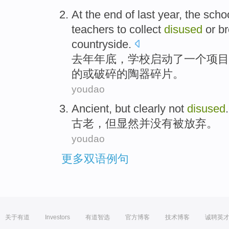
At the
end
of
last year
, the
scho
teachers
to
collect
disused
or
b
countryside
.
去年
年底
，
学校
启动了
一个
项目
的
或
破碎
的
陶器
碎片
。
youdao
Ancient
,
but
clearly
not
disused
.
古老
，
但
显然
并没有
被放弃
。
youdao
更多双语例句
关于有道
Investors
有道智选
官方博客
技术博客
诚聘英