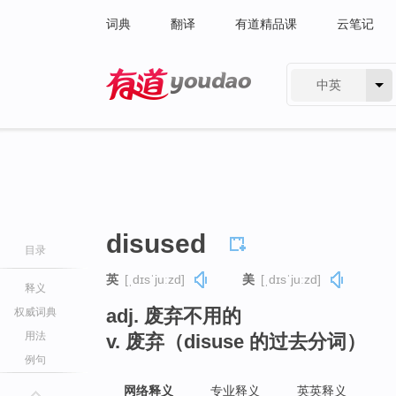
词典
翻译
有道精品课
云笔记
中英
有道 - 网易旗下搜索
disused
目录
英
[ˌdɪsˈjuːzd]
美
[ˌdɪsˈjuːzd]
释义
adj. 废弃不用的
权威词典
用法
v. 废弃（disuse 的过去分词）
例句
网络释义
专业释义
英英释义