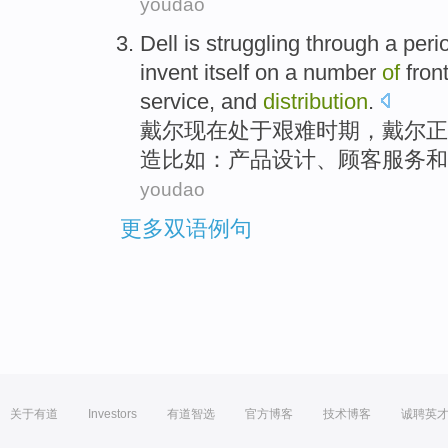
youdao
Dell
is struggling
through a
peri
invent itself
on
a number
of
fron
service
,
and
distribution
.
戴尔
现在
处于艰难
时期
，戴尔
正
造
比如：
产品
设计
、
顾客
服务
和
youdao
更多双语例句
关于有道
Investors
有道智选
官方博客
技术博客
诚聘英