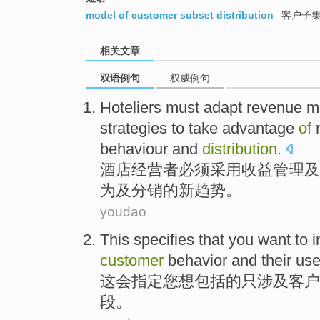
model of customer subset distribution
客户子集
相关文章
双语例句
权威例句
Hoteliers
must
adapt
revenue
m
strategies
to take
advantage
of
behaviour
and
distribution
.
酒店经营者
必须
采用
收益
管理
及
为
及分销
的
新
趋势
。
youdao
This
specifies that
you
want to
i
customer
behavior
and
their
us
这会
指定
您
想
包括
的
只
涉及
客户
段
。