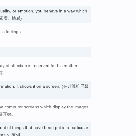
quality, or emotion, you behave in a way which
特点、素质、情感)
is feelings.
。
y of affection is reserved for his mother.
露。
rmation, it shows it on a screen. (在计算机屏幕
the computer screens which display the images.
幕开始。
nt of things that have been put in a particular
easily. 陈列