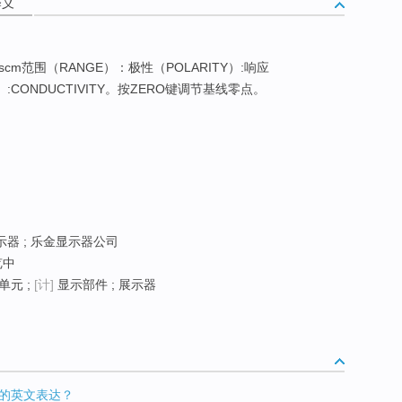
释义
μscm范围（RANGE）：极性（POLARITY）:响应
）:CONDUCTIVITY。按ZERO键调节基线零点。
显示器 ; 乐金显示器公司
览中
单元 ;
[计]
显示部件 ; 展示器
的英文表达？