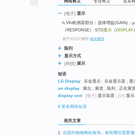
网络释义
专业释义
英英
go
显示
[电子]
top
h,VKi检测器部分：选择增益(GAIN)：
（RESPONSE）:STD
显示
（
DISPLAY
基于3222个网页
-
相关网页
陈列
显示方式
展示
[科技]
短语
LG Display
乐金显示 ; 乐金显示器 ; 
on display
展出 ; 展览 ; 陈列 ; 正在展
display unit
[电子]
显示装置 ;
[计]
显示
更多
网络短语
相关文章
1.
在国外购物网站海淘，都有哪些需要懂