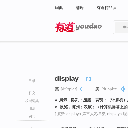
词典
翻译
有道精品课
中
有道 - 网易旗下搜索
display
目录
英
[dɪˈspleɪ]
美
[dɪˈspleɪ]
释义
v. 展示，陈列；显露，表现；（计算机
权威词典
n. 展览，陈列；表演；（计算机屏幕上
用法
[ 复数 displays 第三人称单数 displays 现在
例句