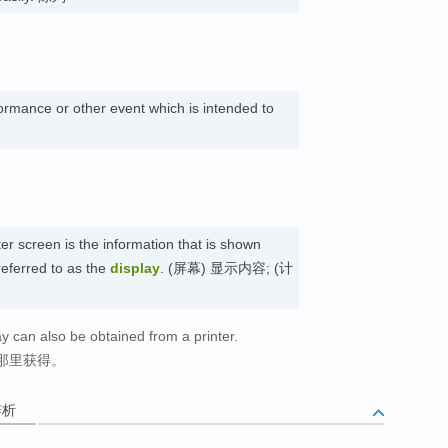
formance or other event which is intended to
r screen is the information that is shown
referred to as the
display
. (屏幕) 显示内容; (计
y can also be obtained from a printer.
那里获得。
辨析