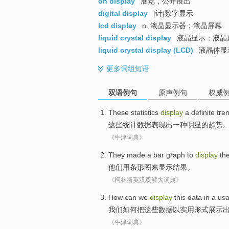
on display
展览，公开展出
digital display
[计]数字显示
lcd display
n. 液晶显示器；液晶屏幕
liquid crystal display
液晶显示；液晶
liquid crystal display (LCD)
液晶体显
更多
词组短语
双语例句
原声例句
权威
These
statistics
display
a
definite
tre
这些
统计数据
表现出
一种
明显
的
趋势
《牛津词典》
They
made
a bar
graph
to
display
the
他们
用
条形
图
来
显示
结果
。
《柯林斯英汉双解大词典》
How can
we
display
this
data
in a
usa
我们
如何
把
这些
数据
以
实用
形式
展示
《牛津词典》