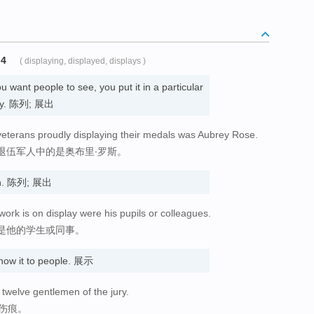
M4
( displaying, displayed, displays )
 want people to see, you put it in a particular
sily. 陈列; 展出
eterans proudly displaying their medals was Aubrey Rose.
退伍军人中的是奥布里∙罗斯。
un. 陈列; 展出
work is on display were his pupils or colleagues.
是他的学生或同事。
how it to people. 展示
twelve gentlemen of the jury.
伤痕。