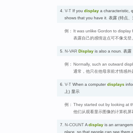
4.
V-T
If you
display
a characteristic, 
shows that you have it. 表露 (
例：
It was unlike Gordon to display h
表露自己的感情这点可不像戈登
5.
N-VAR
Display
is also a noun. 表露
例：
Normally, such an outward displa
通常，他只在他母亲前才情感外
6.
V-T
When a computer
displays
info
上) 显示
例：
They started out by looking at 
他们从观看显示图像的计算机屏
7.
N-COUNT
A
display
is an arrangeme
place, so that people can see them 