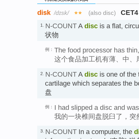
disk
CET4
/dɪsk/
(also disc)
N-COUNT
A
disc
is a flat, cir
1.
状物
The food processor has thin,
例：
这个食品加工机有薄、中、
N-COUNT
A
disc
is one of the 
2.
cartilage which separates the 
盘
I had slipped a disc and was
例：
我的一块椎间盘脱臼了，突
N-COUNT
In a computer, the
d
3.