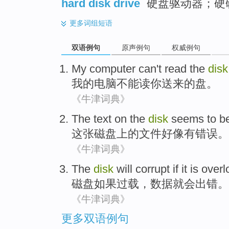
hard disk drive
硬盘驱动器；硬
更多
词组短语
双语例句
原声例句
权威例句
My
computer
can't
read
the
disk
我
的
电脑
不能
读
你
送来
的
盘
。
《牛津词典》
The
text
on
the
disk
seems to
b
这
张磁盘
上
的
文件
好像
有
错误
。
《牛津词典》
The
disk
will
corrupt
if
it is
overl
磁盘
如果
过载
，数据
就会
出错
。
《牛津词典》
更多双语例句