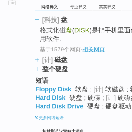
网络释义
专业释义
英英释义
go
top
盘
[科技]
格式化磁
盘
(
DISK
)是把手机里面
用软件.
基于1579个网页
-
相关网页
磁盘
[计]
整个硬盘
短语
Floppy Disk
软盘 ;
[计]
软磁盘 ;
Hard Disk
硬盘 ; 硬碟 ;
[计]
硬磁盘
Hard Disk Drive
硬盘 ; 硬盘驱动
更多
网络短语
柯林斯英汉双解大词典