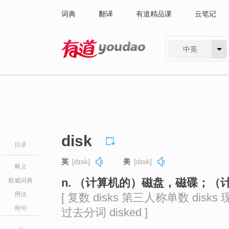
词典
翻译
有道精品课
云笔记
中英
有道 - 网易旗下搜索
disk
目录
英
[dɪsk]
美
[dɪsk]
释义
n. （计算机的）磁盘，磁碟；（计
权威词典
用法
[ 复数 disks 第三人称单数 disks 现
例句
过去分词 disked ]