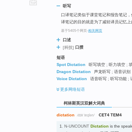
听写
go
口译笔记类似于课堂笔记和报告笔记，
top
译笔记的目的就是为了减轻译员记忆上
基于5405个网页
-
相关网页
口述
口授
[科技]
短语
Spot Dictation
听写填空 ; 听力填空 ; 
Dragon Dictation
声龙听写 ; 语音识别 
Voice Dictation
语音听写 ; 听写功能 ;
更多
网络短语
柯林斯英汉双解大词典
dictation
CET4 TEM4
/dɪkˈteɪʃən/
1.
N-UNCOUNT
Dictation
is the spea