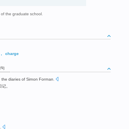
n of the graduate school.
,
charge
例句
,
the
diaries
of
Simon Forman
.
日记
。
.