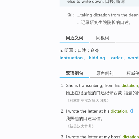
else to write down. 口授; 听写
例：
...taking dictation from the dea
…记录研究生院院长的口述。
同近义词
同根词
n. 听写；口述；命令
instruction
,
bidding
,
order
,
word
双语例句
原声例句
权威
She
is transcribing
,
from
his
dictation
她
正在
根据
他
的
口述记录
西蒙
·福曼
的
《柯林斯英汉双解大词典》
I
wrote the
letter
at
his
dictation
.
我
照
他
的
口述
写信
。
《新英汉大辞典》
I
wrote
the
letter
at
my
boss'
dictation