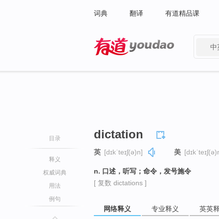
词典
翻译
有道精品课
中
有道 - 网易旗下搜索
dictation
目录
英
[dɪkˈteɪʃ(ə)n]
美
[dɪkˈteɪʃ(ə)
释义
n. 口述，听写；命令，发号施令
权威词典
[ 复数 dictations ]
用法
例句
网络释义
专业释义
英英