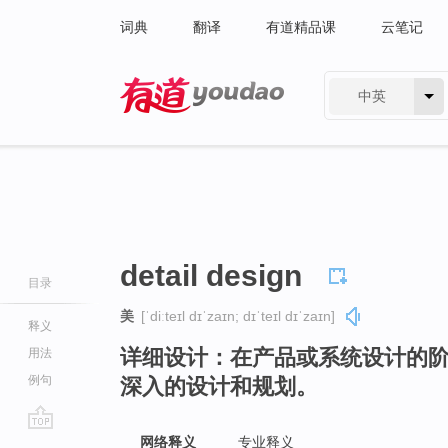
词典
翻译
有道精品课
云笔记
中英
有道 - 网易旗下搜索
detail design
目录
美
[ˈdiːteɪl dɪˈzaɪn; dɪˈteɪl dɪˈzaɪn]
释义
详细设计：在产品或系统设计的
用法
例句
深入的设计和规划。
go
网络释义
专业释义