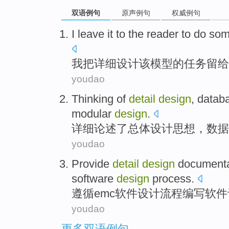
双语例句
原声例句
权威例句
I
leave it to
the
reader
to do
so
我
把
详细
设计
该
模型
的任务
留给
youdao
Thinking
of
detail
design
,
datab
modular
design
.
详细论述了总体
设计
思想
，
数据
youdao
Provide
detail
design
documenta
software
design
process.
遵循
emc
软件
设计
流程编写软件
youdao
更多双语例句