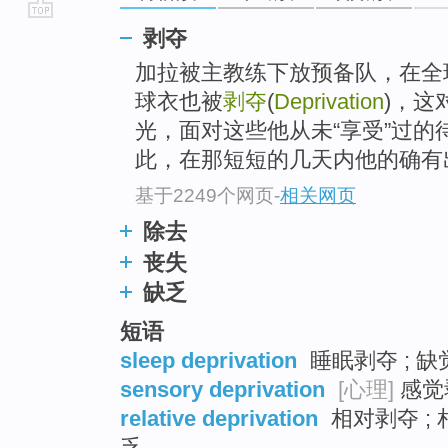
go
剥夺
top
加拉被主教练下放预备队，在全球媒
球衣也被
剥夺
(
Deprivation
)，这
光，面对这些他从未“享受”过
此，在那短短的几天内他的确有出走
基于2249个网页
-
相关网页
除去
丧失
缺乏
短语
sleep deprivation
睡眠剥夺 ; 缺觉
sensory deprivation
[心理]
感觉剥
relative deprivation
相对剥夺 ; 
乏