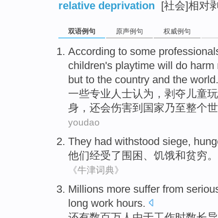
relative deprivation
[社会]相对
双语例句
原声例句
权威例句
According to
some
professional
children
's
playtime
will
do harm
but
to
the
country
and
the world
一些
专业人士认为
，
剥夺
儿童
玩
身
，还会伤害
到
国家
乃至整个世
youdao
They
had withstood
siege
,
hung
他们
经受
了
围困
、
饥饿
和
贫穷
。
《牛津词典》
Millions more
suffer from
seriou
long
work
hours
.
还有
数百万
人由于
工作
时数
长
导