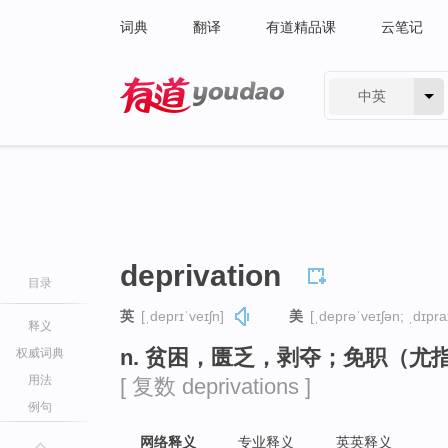
词典
翻译
有道精品课
云笔记
中英
有道 - 网易旗下搜索
deprivation
目录
英
[ˌdeprɪˈveɪʃn]
美
[ˌdeprəˈveɪʃən; ˌdɪpra
释义
n. 贫困，匮乏，剥夺；免职（尤
权威词典
用法
[ 复数 deprivations ]
例句
网络释义
专业释义
英英释义