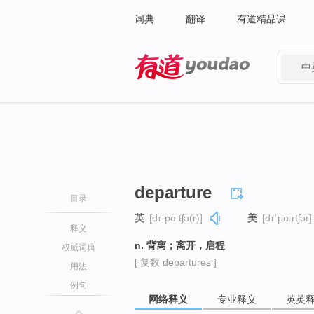
词典
翻译
有道精品课
中
有道 - 网易旗下搜索
departure
目录
英
[dɪˈpɑːtʃə(r)]
美
[dɪˈpɑːrtʃər]
释义
n. 背离；离开，启程
权威词典
[ 复数 departures ]
用法
例句
网络释义
专业释义
英英