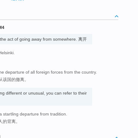
M4
 the act of going away from somewhere. 离开
Helsinki.
e departure of all foreign forces from the country.
从该国的撤离。
 different or unusual, you can refer to their
tartling departure from tradition.
人的背离。
词