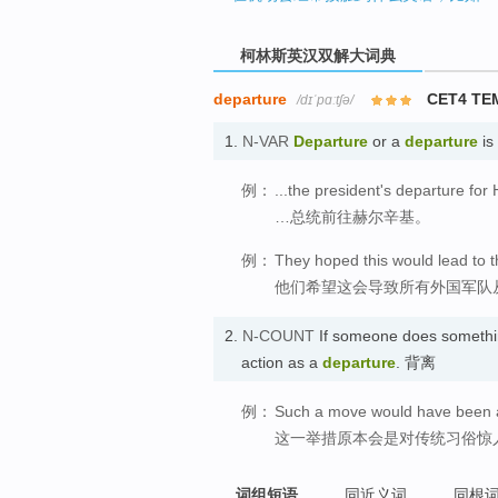
柯林斯英汉双解大词典
departure
CET4 TE
/dɪˈpɑːtʃə/
1.
N-VAR
Departure
or a
departure
is
例：
...the president's departure for 
…总统前往赫尔辛基。
例：
They hoped this would lead to th
他们希望这会导致所有外国军队
2.
N-COUNT
If someone does something
action as a
departure
. 背离
例：
Such a move would have been a s
这一举措原本会是对传统习俗惊
词组短语
同近义词
同根