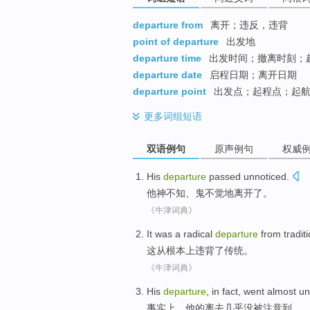
departure from
离开；违反，违背
point of departure
出发地
departure time
出发时间；撤离时刻；
departure date
启程日期；离开日期
departure point
出发点；起程点；起
更多
词组短语
双语例句
原声例句
权威
His
departure
passed unnoticed
.
他
神不知
、鬼不觉地离开了。
《牛津词典》
It
was a
radical
departure
from
tradit
这
从
根本上
违背了
传统
。
《牛津词典》
His
departure
,
in fact
, went
almost
un
事实上
，
他
的
离去
几乎
没被注意到。