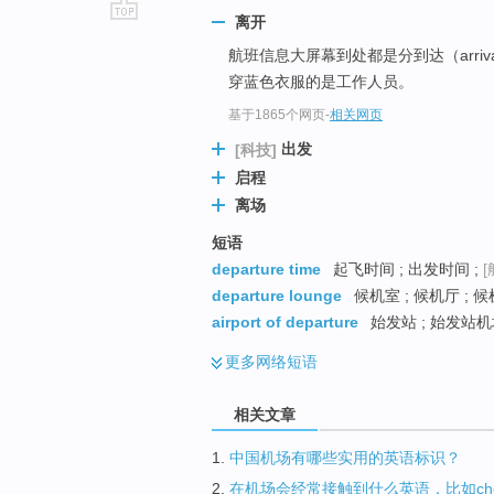
离开
go
航班信息大屏幕到处都是分到达（arriv
top
穿蓝色衣服的是工作人员。
基于1865个网页
-
相关网页
出发
[科技]
启程
离场
短语
departure time
起飞时间 ; 出发时间 ;
[
departure lounge
候机室 ; 候机厅 ; 
airport of departure
始发站 ; 始发站机场
更多
网络短语
相关文章
1.
中国机场有哪些实用的英语标识？
2.
在机场会经常接触到什么英语，比如chec