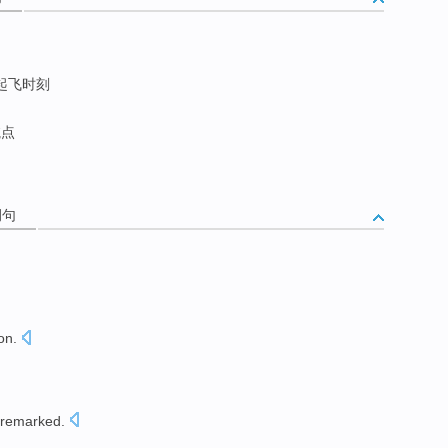
起飞时刻
航点
例句
ion
.
remarked.