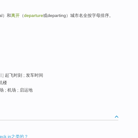
al）和
离开
（
departure
或departing）城市名全按字母排序。
航]
起飞时刻 ; 发车时间
候机楼
 ; 机场 ; 启运地
k in之类的？