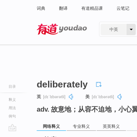
词典
翻译
有道精品课
云笔记
中英
有道 - 网易旗下搜索
deliberately
目录
英
[dɪˈlɪbərətli]
美
[dɪˈlɪbərətli]
释义
adv. 故意地；从容不迫地，小心
用法
例句
网络释义
专业释义
英英释义
go