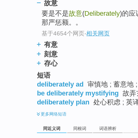
故意
top
要是不是
故意
(
Deliberately
)的
那严惩额。。
基于4654个网页
-
相关网页
有意
刻意
存心
短语
deliberately ad
审慎地 ; 蓄意地 
be deliberately mystifying
故弄
deliberately plan
处心积虑 ; 英
更多
网络短语
同近义词
同根词
词语辨析