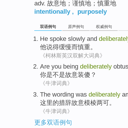
adv. 故意地；谨慎地；慎重地
intentionally
,
purposely
双语例句
原声例句
权威例句
He
spoke
slowly
and
deliberatel
他
说
得缓慢
而
慎重
。
《柯林斯英汉双解大词典》
Are
you
being
deliberately
obtu
你
是不是
故意
装傻
？
《牛津词典》
The
wording was
deliberately
a
这里
的
措辞
故意
模棱两可
。
《牛津词典》
更多双语例句