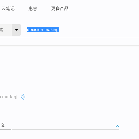
云笔记
惠惠
更多产品
英
n meɪkɪŋ]
释义