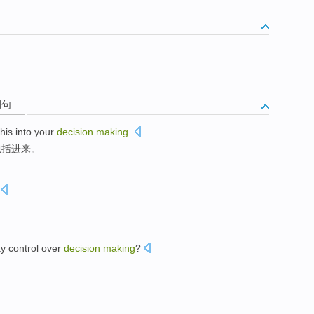
例句
this
into your
decision
making
.
包括进来。
ay
control
over
decision
making
?