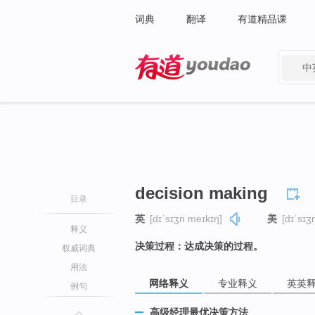
词典
翻译
有道精品课
中
有道 - 网易旗下搜索
decision making
目录
英
[dɪˈsɪʒn meɪkɪŋ]
美
[dɪˈsɪʒ
释义
决策过程：达成决策的过程。
权威词典
用法
网络释义
专业释义
英英
例句
高级经理最优决策方法