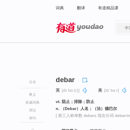
词典
翻译
有道精品课
中
有道 - 网易旗下搜索
debar
目录
英
[dɪˈbɑː(r)]
美
[dɪˈbɑːr]
释义
vt. 阻止；排除；防止
权威词典
n. （Debar）人名；（法）德巴尔
用法
[ 第三人称单数 debars 现在分词 debarring
例句