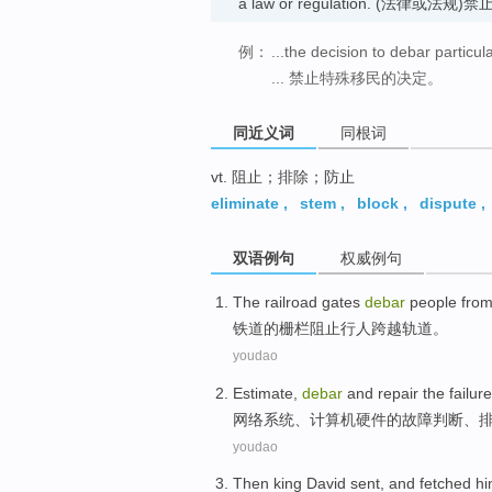
a law or regulation. (法律或法
例：
...the decision to debar particul
... 禁止特殊移民的决定。
同近义词
同根词
vt. 阻止；排除；防止
eliminate
,
stem
,
block
,
dispute
,
双语例句
权威例句
The
railroad
gates
debar
people fro
铁道
的
栅栏
阻止行人
跨越
轨道。
youdao
Estimate
,
debar
and
repair
the
failure
网络
系统、
计算机
硬件
的
故障
判断
、
youdao
Then
king
David
sent
, and fetched
h