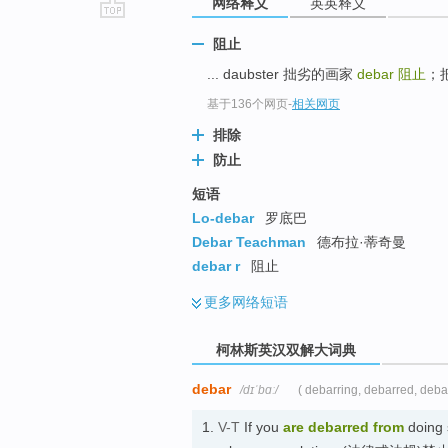
网络释义
英英释义
go
阻止
top
... daubster 拙劣的画家
debar
阻止
；把
基于136个网页
-
相关网页
排除
防止
短语
Lo-debar
罗底巴
Debar Teachman
德布拉·蒂奇曼
debar r
阻止
更多
网络短语
柯林斯英汉双解大词典
debar
/dɪˈbɑː/
( debarring, debarred, deba
1.
V-T
If you
are debarred
from
doing 