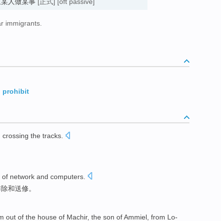
规)禁止某人做某事
[正式]
[oft passive]
ar immigrants.
prohibit
m
crossing
the
tracks.
of
network
and
computers
.
排除
和
送
修
。
im
out
of
the house of
Machir
, the
son
of
Ammiel
,
from
Lo-