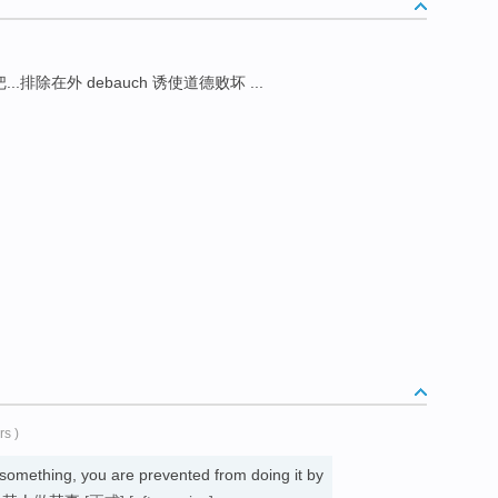
...排除在外 debauch 诱使道德败坏 ...
rs )
something, you are prevented from doing it by