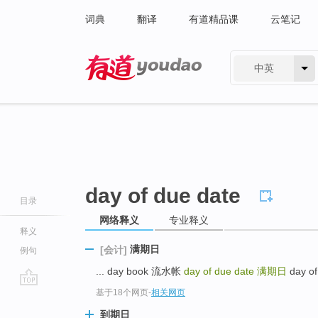
词典
翻译
有道精品课
云笔记
中英
有道 - 网易旗下搜索
day of due date
目录
网络释义
专业释义
释义
满期日
[会计]
例句
... day book 流水帐
day of due date
满期日
day of
基于18个网页
-
相关网页
go
top
到期日