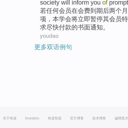
society
will
inform
you
of
promp
若
任何会员在
会费
到期
后
两个
月
项，本学会
将
立即
暂停其会员特
求尽快
付款
的
书面
通知
。
youdao
更多双语例句
关于有道
Investors
有道智选
官方博客
技术博客
诚聘英