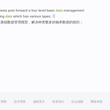
hesis
puts forward
a
four
level
basic
data
management
ing
data
which has
various
types;
层
基础
数据
管理
模型
，
解决
种类繁多
的
轴承
数据的
组织
；
方博客
技术博客
诚聘英才
联系我们
站点地图
网络举报