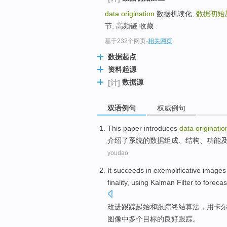
data origination
数据机读化;
数据初始
节; 高频链 收藏 .
基于232个网页
-
相关网页
数据起点
资料起源
数据源
[计]
双语例句
权威例句
This paper introduces
data
originatio
介绍
了
系统
的
数据
组成
、
结构
、
功能
youdao
It succeeds
in
exemplificative
images
finality
,
using
Kalman
Filter
to
forecas
改进
跟踪
起始
和
跟踪
终结
算法
，
用
卡
图像
中
多个目标的良好跟踪。