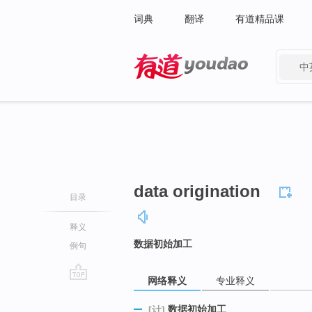
词典
翻译
有道精品课
中
有道 - 网易旗下搜索
data origination
目录
释义
数据初始加工
例句
网络释义
专业释义
go
top
数据初始加工
[计]