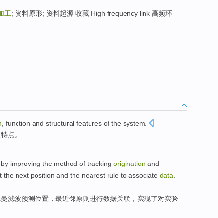
加工
; 资料原形; 资料起源 收藏 High frequency link 高频环
n
,
function
and
structural
features
of
the
system
.
及
特点
。
by
improving
the
method
of
tracking
origination
and
t
the next
position
and
the nearest
rule
to associate
data
.
尔曼
滤波
预测
位置
，
最
近邻
原则
进行
数据关联，实现了对实验