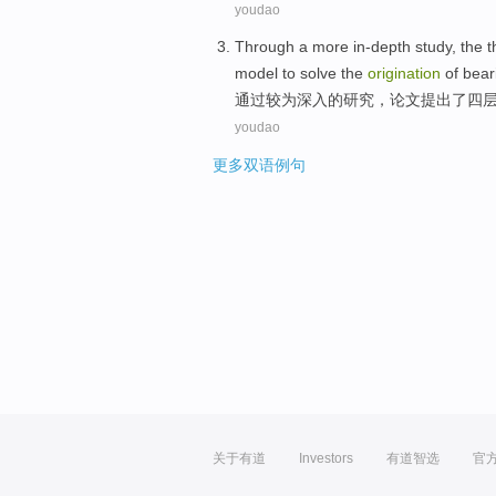
youdao
Through
a more in-depth
study
,
the t
model
to
solve
the
origination
of
bear
通过
较为
深入
的
研究
，
论文
提出
了
四
youdao
更多双语例句
关于有道
Investors
有道智选
官