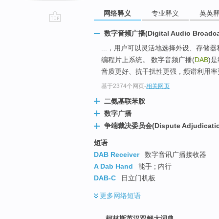
网络释义
专业释义
英英
go
数字音频广播(Digital Audio Broadca
top
...，用户可以灵活地选择外设、存储
编程片上系统。 数字音频广播(
DAB
)
音质更好、抗干扰性更强，频谱利用率
基于2374个网页
-
相关网页
二氨基联苯胺
数字广播
争端裁决委员会(Dispute Adjudicatio
短语
DAB Receiver
数字音讯广播接收器
A Dab Hand
能手 ; 内行
DAB-C
日立门机板
更多
网络短语
柯林斯英汉双解大词典