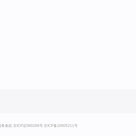
服务条款
京ICP证080268号
京ICP备10005211号