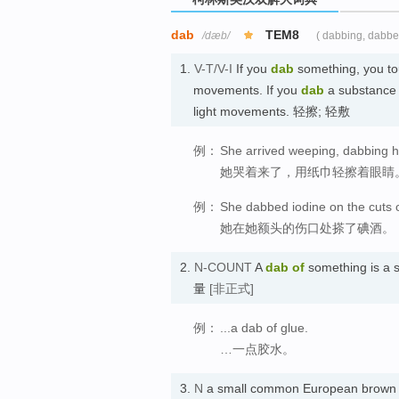
dab
TEM8
/dæb/
( dabbing, dabbe
1.
V-T/V-I
If you
dab
something, you tou
movements. If you
dab
a substance o
light movements. 轻擦; 轻敷
例：
She arrived weeping, dabbing he
她哭着来了，用纸巾轻擦着眼睛
例：
She dabbed iodine on the cuts 
她在她额头的伤口处搽了碘酒。
2.
N-COUNT
A
dab of
something is a s
量
[非正式]
例：
...a dab of glue.
…一点胶水。
3.
N
a small common European brown f