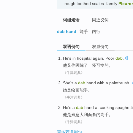
rough toothed scales: family
Pleuro
词组短语
同近义词
dab hand
能手，内行
双语例句
权威例句
He
's
in hospital
again.
Poor
dab
.
他
又
住
医院了，怪可怜的。
《牛津词典》
She
's
a
dab
hand with a paintbrush.
她
是
绘画
能手。
《牛津词典》
He
's
a
dab
hand at
cooking
spaghetti
他
是
煮
意大利
面条的高手。
《牛津词典》
更多双语例句