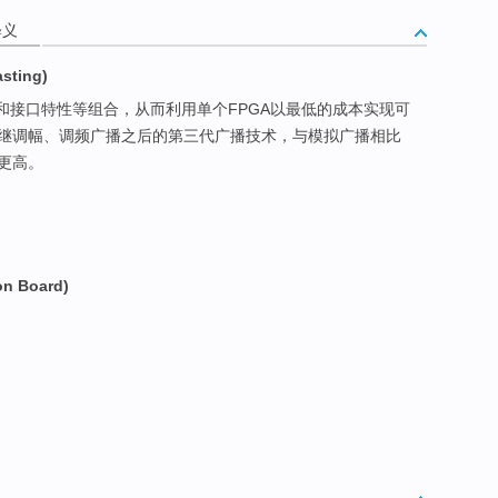
释义
sting)
器和接口特性等组合，从而利用单个FPGA以最低的成本实现可
是继调幅、调频广播之后的第三代广播技术，与模拟广播相比
更高。
n Board)