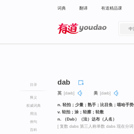
词典
翻译
有道精品课
中
有道 - 网易旗下搜索
dab
目录
英
[dæb]
美
[dæb]
释义
n. 轻拍；少量；熟手；比目鱼；嘻哈手势
权威词典
v. 轻拍；涂；轻擦；轻敷
用法
n. （Dab）（法）达布（人名）
例句
[ 复数 dabs 第三人称单数 dabs 现在分词 d
百科