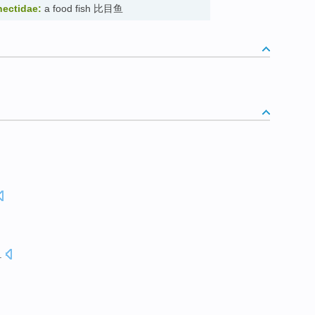
nectidae:
a food fish 比目鱼
.