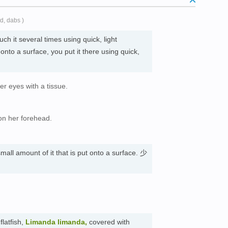
d, dabs )
ch it several times using quick, light
nto a surface, you put it there using quick,
r eyes with a tissue.
。
on her forehead.
mall amount of it that is put onto a surface. 少
latfish,
Limanda limanda,
covered with