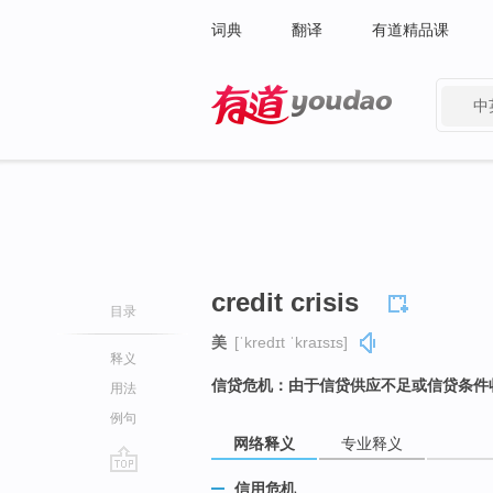
词典
翻译
有道精品课
中
有道 - 网易旗下搜索
credit crisis
目录
美
[ˈkredɪt ˈkraɪsɪs]
释义
信贷危机：由于信贷供应不足或信贷条件
用法
例句
网络释义
专业释义
go
信用危机