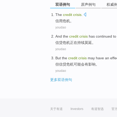
双语例句
原声例句
权威
The
credit
crisis
.
信用
危机
。
youdao
And the
credit
crisis
has continued to
信贷
危机
正在持续
莫延
。
youdao
But
the
credit
crisis
may
have an
effe
但
信贷
危机
可能会
有
影响
。
youdao
更多双语例句
关于有道
Investors
有道智选
官