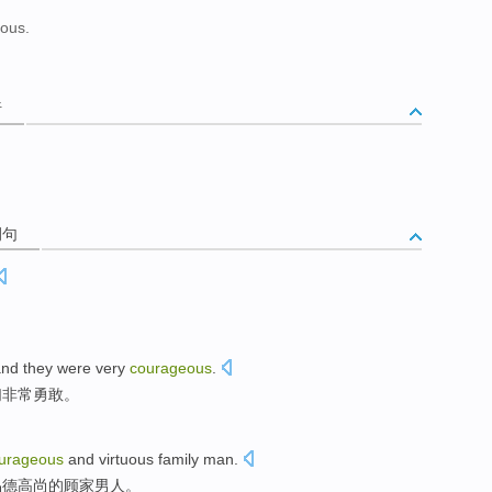
eous.
析
例句
nd
they
were very
courageous
.
们
非常
勇敢
。
urageous
and
virtuous
family
man
.
品德高尚
的
顾家
男人
。