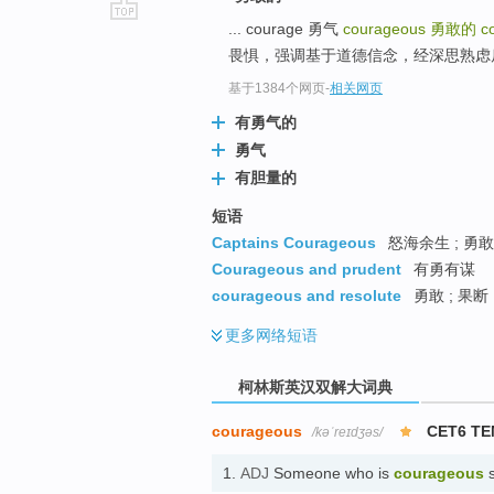
... courage 勇气
courageous
勇敢的
c
go
畏惧，强调基于道德信念，经深思熟虑后所
top
基于1384个网页
-
相关网页
有勇气的
勇气
有胆量的
短语
Captains Courageous
怒海余生 ; 勇敢
Courageous and prudent
有勇有谋
courageous and resolute
勇敢 ; 果断
更多
网络短语
柯林斯英汉双解大词典
courageous
CET6 TE
/kəˈreɪdʒəs/
1.
ADJ
Someone who is
courageous
s