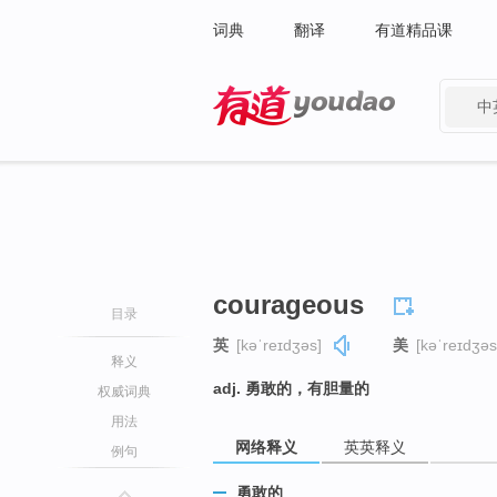
词典
翻译
有道精品课
中
有道 - 网易旗下搜索
courageous
目录
英
[kəˈreɪdʒəs]
美
[kəˈreɪdʒəs
释义
adj. 勇敢的，有胆量的
权威词典
用法
网络释义
英英释义
例句
勇敢的