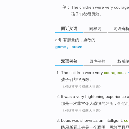
例：
The children were very courag
孩子们都很勇敢。
同近义词
同根词
词语辨
adj. 有胆量的，勇敢的
game
,
brave
双语例句
原声例句
权威
The children
were
very
courageous
.
孩子
们
都
很
勇敢
。
《柯林斯英汉双解大词典》
It
was
a
very
frightening
experience
a
那
是
一次
非常
令人恐惧
的
经历
，
但他
《柯林斯英汉双解大词典》
Louis
was
shown as
an
intelligent
,
co
路易斯看上去
是
一个
聪明
、
勇敢
而且