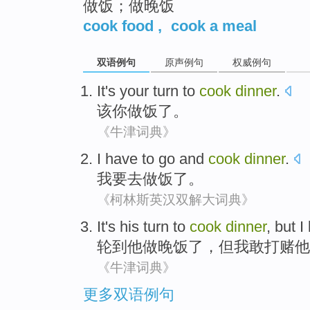
做饭；做晚饭
cook food
,
cook a meal
双语例句
原声例句
权威例句
It
's
your
turn to
cook
dinner
.
该
你
做饭
了。
《牛津词典》
I
have to
go and
cook
dinner
.
我
要
去
做饭
了。
《柯林斯英汉双解大词典》
It's
his
turn
to
cook
dinner
,
but
I
轮到
他
做
晚饭了，
但
我
敢打赌
他
《牛津词典》
更多双语例句