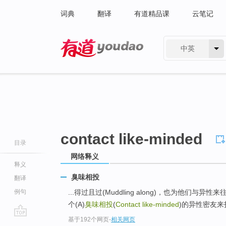
词典
翻译
有道精品课
云笔记
中英
有道 - 网易旗下搜索
contact like-minded
目录
网络释义
释义
臭味相投
翻译
例句
...得过且过(Muddling along)，也为他们与
个(A)
臭味相投
(
Contact like-minded
)的异性密友
基于192个网页
-
相关网页
go