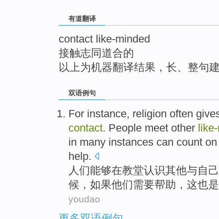
top
有道翻译
contact like-minded
接触志同道合的
以上为机器翻译结果，长、整句
双语例句
For instance, religion often giv
contact
. People
meet
other
like
in
many
instances
can
count on
help
.
人们
能够
在
教堂
认识
其他
与自己
候
，如果
他们
需要
帮助
，这也是
youdao
更多双语例句