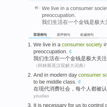
We live in a consumer socie
例：
preoccupation.
我们生活在一个金钱是极大
双语例句
原声例句
权威例句
We
live
in
a
consumer
society
i
preoccupation
.
我们
生活
在
一个
金钱
是
极大
关注
《柯林斯英汉双解大词典》
And in
modern day
consumer
s
to
be
middle
class
.
在
现代
消费
社会
，
每个人都
被
认
youdao
It is
necessary
for
us
to
control