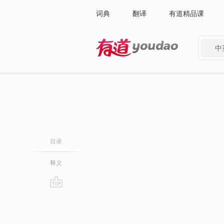
词典
翻译
有道精品课
中
有道 - 网易旗下搜索
目录
释义
go
top