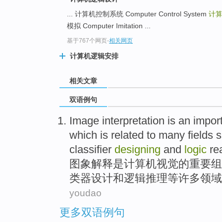
... 计算机控制系统 Computer Control System
计
模拟 Computer Imitation ...
基于767个网页
-
相关网页
计算机逻辑安排
相关文章
双语例句
Image
interpretation
is
an impor
which
is
related to
many
fields
s
classifier
designing
and
logic
re
图象
解释
是
计算机
视觉
的
重要
组
类器
设计
和
逻辑
推理
等
许多
领域
youdao
更多双语例句