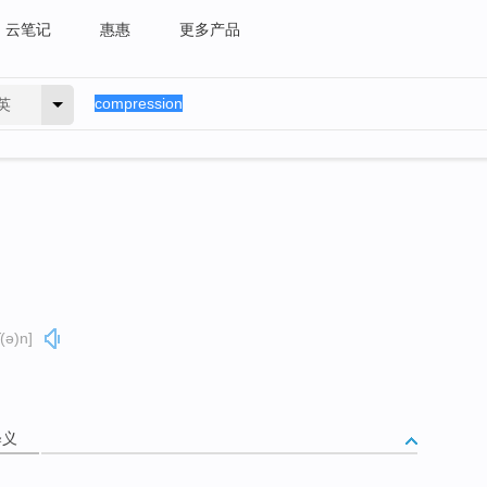
云笔记
惠惠
更多产品
英
(ə)n]
释义