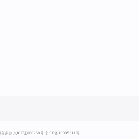
服务条款
京ICP证080268号
京ICP备10005211号