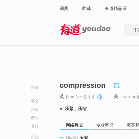
词典
翻译
有道精品课
中
有道 - 网易旗下搜索
compression
目录
英
[kəmˈpreʃ(ə)n]
美
[kəmˈpreʃ
释义
n. 压紧，压缩
用法
例句
网络释义
专业释义
英英
百科
压缩
[科技]