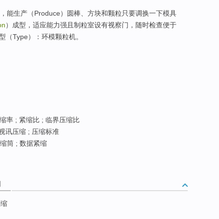
，能生产（Produce）圆棒、方块和颗粒只要调换一下模具
on
）成型，适应能力强且制粒室设有视察门，随时检查便于
类型（Type）：环模颗粒机。
缩率 ; 紧缩比 ; 临界压缩比
 视讯压缩 ; 压缩标准
缩筒 ; 数据紧缩
词
压缩