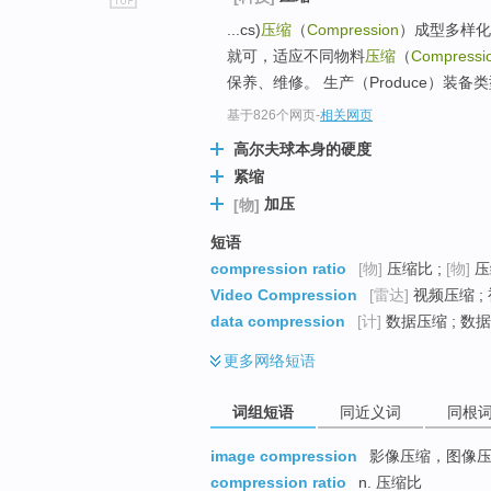
go
...cs)
压缩
（
Compression
）成型多样化
top
就可，适应不同物料
压缩
（
Compressi
保养、维修。 生产（Produce）装备
基于826个网页
-
相关网页
高尔夫球本身的硬度
紧缩
加压
[物]
短语
compression ratio
[物]
压缩比 ;
[物]
压
Video Compression
[雷达]
视频压缩 ;
data compression
[计]
数据压缩 ; 数据
更多
网络短语
词组短语
同近义词
同根
image compression
影像压缩，图像
compression ratio
n. 压缩比