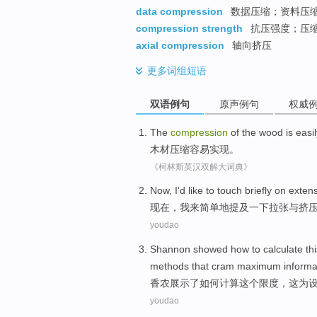
data compression
数据压缩；资料压
compression strength
抗压强度；压
axial compression
轴向挤压
更多
词组短语
双语例句
原声例句
权威
The
compression
of the
wood
is easi
木材
压缩
容易
实现
。
《柯林斯英汉双解大词典》
Now
,
I
'd like
to
touch
briefly
on exten
现在
，
我
来
简单地
提及一下
拉
张
与
挤
youdao
Shannon
showed
how to
calculate
th
methods
that cram
maximum
informa
香农
展示了
如何
计算
这个
限度
，这为
youdao