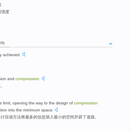
缩
缩强度
例句
ly
achieved
.
sion
and
compression
.
压。
is
limit
,
opening
the
way
to the
design
of
compression
tion
into the
minimum
space
.
设计
压缩
方法
将
最多
的
信息
填
入
最小
的空间
开辟
了
道路
。