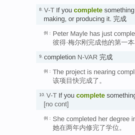
V-T
If you
complete
something,
8.
making, or producing it. 完成
Peter Mayle has just complete
例：
彼得·梅尔刚完成他的第一
completion
N-VAR
完成
9.
The project is nearing compl
例：
该项目快完成了。
V-T
If you
complete
something,
10.
[no cont]
She completed her degree in
例：
她在两年内修完了学位。