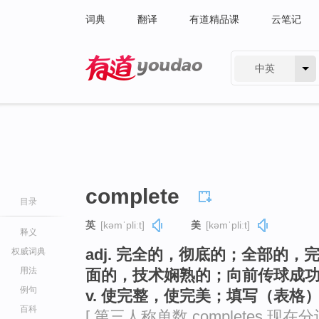
词典
翻译
有道精品课
云笔记
中英
有道 - 网易旗下搜索
complete
目录
英
[kəmˈpliːt]
美
[kəmˈpliːt]
释义
adj. 完全的，彻底的；全部的
权威词典
用法
面的，技术娴熟的；向前传球成
例句
v. 使完整，使完美；填写（表格
百科
[ 第三人称单数 completes 现在分词 