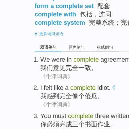
form a complete set
配套
complete with
包括，连同
complete system
完整系统；完
更多
词组短语
双语例句
原声例句
权威例句
We
were in
complete
agreemen
我们
意见
完全
一致
。
《牛津词典》
I
felt
like
a
complete
idiot
.
我
感到
完全
像
个傻瓜
。
《牛津词典》
You
must
complete
three
writte
你
必须
完成
三个
书面
作业
。