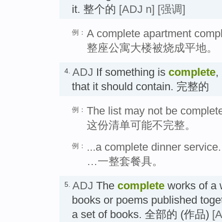
it. 整个的
[ADJ n]
[强调]
A complete apartment compl
例：
整座公寓大楼被烧成平地。
ADJ
If something is
complete
,
4.
that it should contain. 完整的
The list may not be complet
例：
这份清单可能不完整。
...a complete dinner service.
例：
…一整套餐具。
ADJ
The
complete
works of a w
5.
books or poems published toget
a set of books. 全部的 (作品)
[