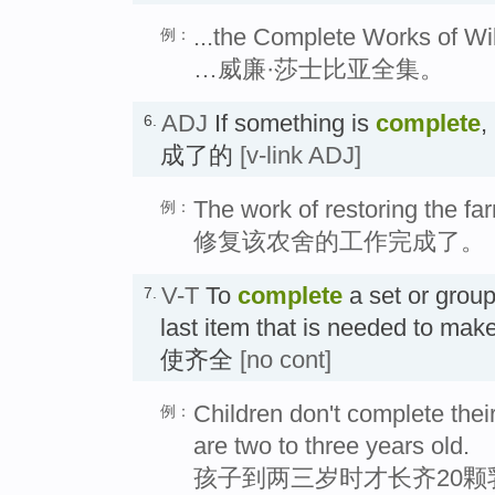
...the Complete Works of W
例：
…威廉·莎士比亚全集。
ADJ
If something is
complete
,
6.
成了的
[v-link ADJ]
The work of restoring the f
例：
修复该农舍的工作完成了。
V-T
To
complete
a set or grou
7.
last item that is needed to make 
使齐全
[no cont]
Children don't complete their
例：
are two to three years old.
孩子到两三岁时才长齐20颗