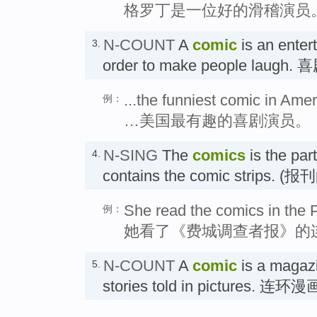
格罗丁是一位好的滑稽演员
N-COUNT
A
comic
is an entert
3.
order to make people laugh
...the funniest comic in Amer
例：
…美国最有趣的喜剧演员。
N-SING
The
comics
is the par
4.
contains the comic strips
She read the comics in the P
例：
她看了《费城调查者报》的
N-COUNT
A
comic
is a magazi
5.
stories told in pictures. 连环