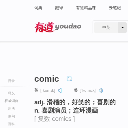
词典
翻译
有道精品课
云笔记
中英
有道 - 网易旗下搜索
comic
目录
英
[ˈkɒmɪk]
美
[ˈkɑːmɪk]
释义
adj. 滑稽的，好笑的；喜剧的
权威词典
用法
n. 喜剧演员；连环漫画
例句
[ 复数 comics ]
百科