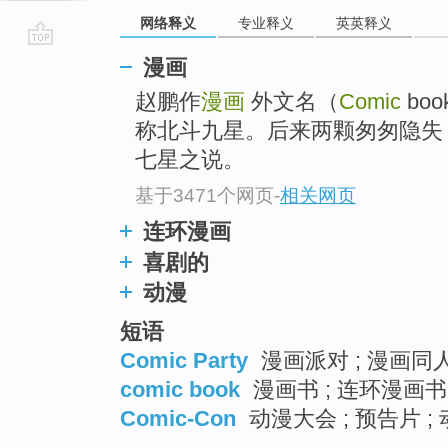
网络释义
专业释义
英英释义
go
漫画
top
赵鹏作
漫画
外文名（
Comic
boo
称北斗九星。后来两颗匆匆隐失
七星之说。
基于3471个网页
-
相关网页
连环漫画
喜剧的
动漫
短语
Comic Party
漫画派对 ; 漫画同人
comic book
漫画书 ; 连环漫画书
Comic-Con
动漫大会 ; 预告片 ;