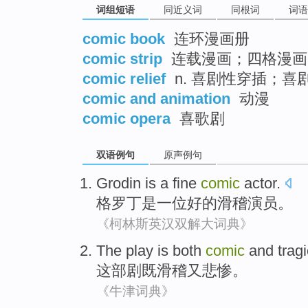
词组短语
同近义词
同根词
词语
comic book
连环漫画册
comic strip
连载漫画；四格漫画
comic relief
n. 喜剧性穿插；喜
comic and animation
动漫
comic opera
喜歌剧
双语例句
原声例句
Grodin
is
a
fine
comic
actor
.
格罗丁
是
一位
好的
滑稽
演员
。
《柯林斯英汉双解大词典》
The play
is both
comic
and
trag
这部
剧
既
滑稽
又
悲惨。
《牛津词典》