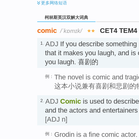
更多
网络短语
柯林斯英汉双解大词典
comic
CET4 TEM4
/ˈkɒmɪk/
ADJ
If you describe something
1.
that it makes you laugh, and is
you laugh. 喜剧的
The novel is comic and tragi
例：
这本小说兼有喜剧和悲剧的
ADJ
Comic
is used to describe
2.
and the actors and entertaine
[ADJ n]
Grodin is a fine comic actor.
例：