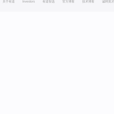
关于有道
Investors
有道智选
官方博客
技术博客
诚聘英