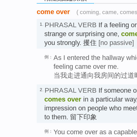
come over
( coming, came, comes
PHRASAL VERB
If a feeling o
1.
strange or surprising one,
come
you strongly. 攫住
[no passive]
As I entered the hallway whi
例：
feeling came over me.
当我走进通向我房间的过道
PHRASAL VERB
If someone or
2.
comes over
in a particular way
impression on people who meet 
to them. 留下印象
You come over as a capabl
例：