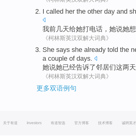
I
called
her
the other day and
s
我
前几天给
她
打电话
，
她
说
她
想
《柯林斯英汉双解大词典》
She
says
she
already
told
the
n
a
couple
of
days
.
她
说
她
已经
告诉
了
邻居们
这两
天
《柯林斯英汉双解大词典》
更多双语例句
关于有道
Investors
有道智选
官方博客
技术博客
诚聘英