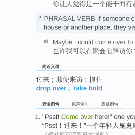
你让人觉得是一个能干而有
PHRASAL VERB
If someone c
3.
house or another place, they v
Maybe I could come over to 
例：
也许我可以在聚会前拜访你
同近义词
过来；顺便来访；抓住
drop over
,
take hold
双语例句
原声例句
权威例句
"
Psst
!
Come
over
here
!"
one
yo
“
Psst
！
过来
！”
一个
年轻人
鬼鬼
《柯林斯英汉双解大词典》