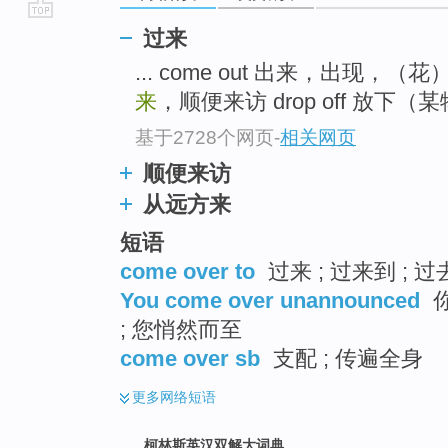
go
过来
top
... come out 出来，出现，
来
，顺便来访 drop off 放下（某
基于2728个网页
-
相关网页
顺便来访
从远方来
短语
come over to
过来 ; 过来到 ; 过
You come over unannounced
你
; 您悄然而至
come over sb
支配 ; 传遍全身
更多
网络短语
柯林斯英汉双解大词典