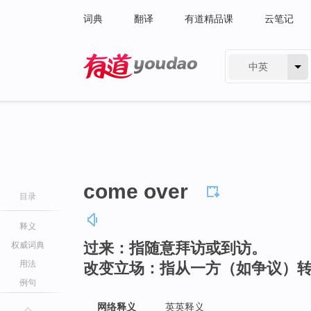
词典
翻译
有道精品课
云笔记
中英
有道 - 网易旗下搜索
come over
目录
释义
过来：指随意拜访或到访。
权威词典
用法
改变立场：指从一方（如争议）
例句
网络释义
英英释义