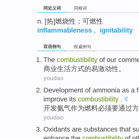
同近义词
同根词
n. [热]燃烧性；可燃性
inflammableness
,
ignitability
双语例句
权威例句
The
combustibility
of our
commer
商业
生活
方式
的
易激动
性。
youdao
Development
of
ammonia
as a
improve
its
combustibility
.
开发
氨气
作为
燃料
必须要
通过
方
youdao
Oxidants are
substances
that
su
enhance
the
combustibility
of
ot