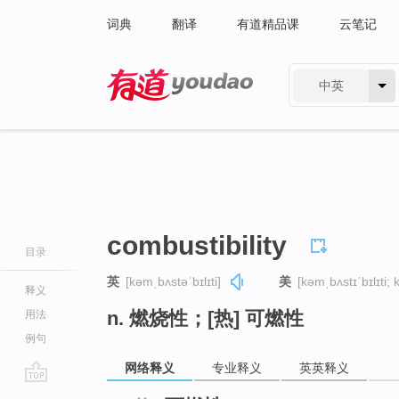
词典
翻译
有道精品课
云笔记
中英
有道 - 网易旗下搜索
combustibility
目录
英
[kəmˌbʌstəˈbɪlɪti]
美
[kəmˌbʌstɪˈbɪlɪti; 
释义
n. 燃烧性；[热] 可燃性
用法
例句
网络释义
专业释义
英英释义
go