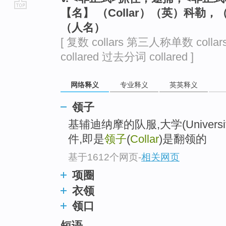
【名】 （Collar）（英）科
go
（人名）
top
[ 复数 collars 第三人称单数 colla
collared 过去分词 collared ]
网络释义
专业释义
英英释义
领子
基辅迪纳摩的队服,大学(Univer
件,即是
领子
(
Collar
)是翻领的
基于1612个网页
-
相关网页
项圈
衣领
领口
短语