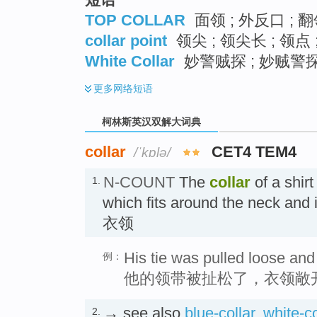
TOP COLLAR
面领 ; 外反口 ; 
collar point
领尖 ; 领尖长 ; 领点 
White Collar
妙警贼探 ; 妙贼警探
更多
网络短语
柯林斯英汉双解大词典
collar
CET4 TEM4
/ˈkɒlə/
N-COUNT
The
collar
of a shirt
1.
which fits around the neck and i
衣领
His tie was pulled loose and
例：
他的领带被扯松了，衣领敞
→ see also
blue-collar
,
white-co
2.