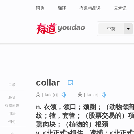
词典
翻译
有道精品课
云笔记
中英
有道 - 网易旗下搜索
collar
目录
英
[ˈkɒlə(r)]
美
[ˈkɑːlər]
释义
n. 衣领，领口；颈圈；（动物
权威词典
用法
纹；箍，套管；（股票交易的）项
例句
熏肉块；（植物的）根颈
v. <非正式>抓住，逮捕；<非正