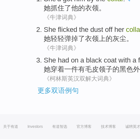
她
抓住
了
他
的
衣领
。
《牛津词典》
She
flicked
the
dust
off
her
colla
她
轻轻弹掉
了
衣领
上
的
灰尘
。
《牛津词典》
She
had
on
a
black
coat
with a
她
穿着
一
件
有
毛皮
领子
的
黑色
外
《柯林斯英汉双解大词典》
更多双语例句
关于有道
Investors
有道智选
官方博客
技术博客
诚聘英