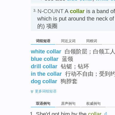
N-COUNT
A
collar
is a band of
3.
which is put around the neck o
的) 项圈
词组短语
同近义词
同根词
white collar
白领阶层；白领工
blue collar
蓝领
drill collar
钻铤；钻环
in the collar
行动不自由；受到
dog collar
狗脖套
更多
词组短语
双语例句
原声例句
权威例句
She
'd got
him
by the
collar
.