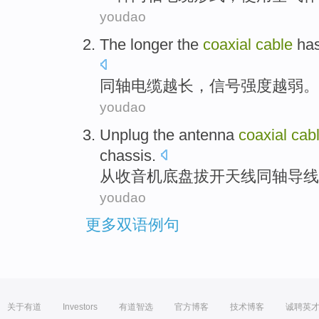
youdao
The
longer
the
coaxial
cable
has
同轴
电缆
越长
，
信号
强度越弱
。
youdao
Unplug
the
antenna
coaxial
cab
chassis
.
从
收音机
底盘
拔
开
天线
同轴
导线
youdao
更多双语例句
关于有道
Investors
有道智选
官方博客
技术博客
诚聘英