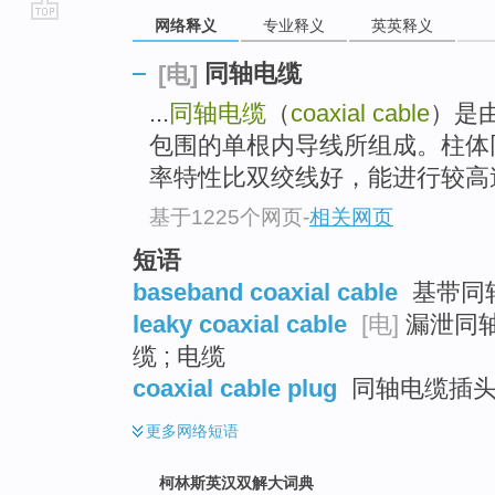
网络释义
专业释义
英英释义
go
top
同轴电缆
[电]
...
同轴电缆
（
coaxial cable
）是
包围的单根内导线所组成。柱体
率特性比双绞线好，能进行较高速
基于1225个网页
-
相关网页
短语
baseband coaxial cable
基带同轴
leaky coaxial cable
[电]
漏泄同轴
缆 ; 电缆
coaxial cable plug
同轴电缆插
更多
网络短语
柯林斯英汉双解大词典