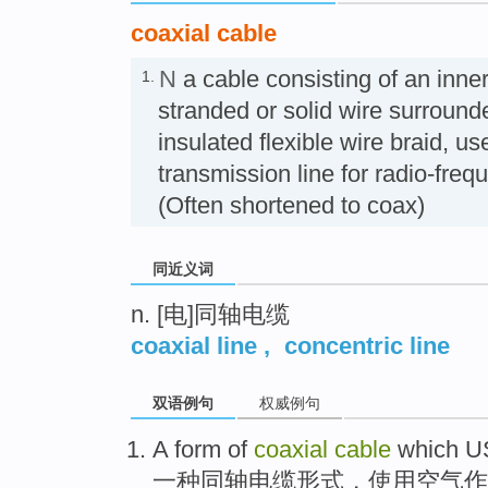
coaxial cable
N
a cable consisting of an inner
1.
stranded or solid wire surround
insulated flexible wire braid, u
transmission line for radio-f
(Often shortened to coax)
同近义词
n. [电]同轴电缆
coaxial line
,
concentric line
双语例句
权威例句
A
form
of
coaxial
cable
which
U
一种
同轴
电缆
形式
，
使用
空气
作