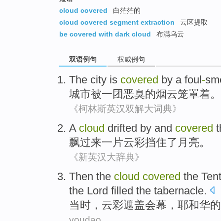
cloud covered
白茫茫的
cloud covered segment extraction
云区提取
be covered with dark cloud
布满乌云
双语例句
权威例句
The
city
is
covered
by
a
foul
-
sme
城市
被
一
团
恶臭
的
烟云
笼罩着。
《柯林斯英汉双解大词典》
A
cloud
drifted
by and
covered
飘
过来
一
片云彩
挡住了
月亮。
《新英汉大辞典》
Then the
cloud
covered
the
Ten
the
Lord
filled
the
tabernacle
.
当时
，
云彩
遮盖
会幕
，
耶和华
的
youdao