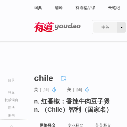
词典
翻译
有道精品课
云笔记
中英
有道 - 网易旗下搜索
chile
目录
英
[ˈtʃɪli]
美
[ˈtʃɪli]
释义
n. 红番椒；香辣牛肉豆子煲
权威词典
用法
n. （Chile）智利（国家名）
例句
网络释义
专业释义
英英释义