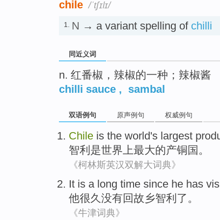
chile
/ˈtʃɪlɪ/
N
→ a variant spelling of
chilli
1.
同近义词
n. 红番椒，辣椒的一种；辣椒酱
chilli sauce
,
sambal
双语例句
原声例句
权威例句
Chile
is
the
world
's
largest
prod
智利
是
世界上
最大
的
产
铜
国。
《柯林斯英汉双解大词典》
It is
a long time since
he
has
vis
他
很久
没有回
故乡
智利
了。
《牛津词典》