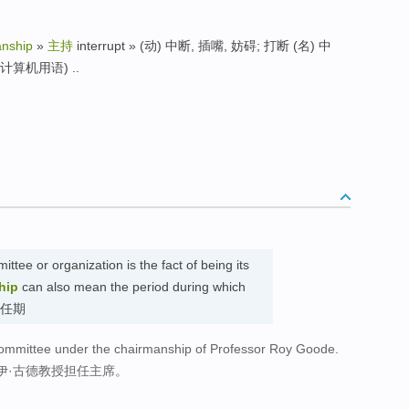
anship
»
主持
interrupt » (动) 中断, 插嘴, 妨碍; 打断 (名) 中
算机用语) ..
ttee or organization is the fact of being its
hip
can also mean the period during which
主席任期
ommittee under the chairmanship of Professor Roy Goode.
伊·古德教授担任主席。