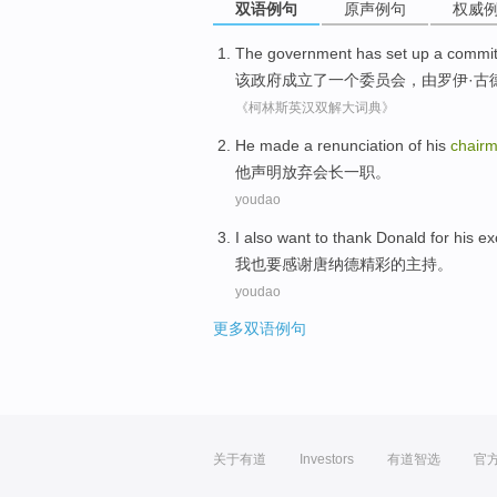
双语例句
原声例句
权威
The
government has
set up
a
commit
该
政府
成立
了
一个
委员会
，由
罗伊
·古
《柯林斯英汉双解大词典》
He
made
a
renunciation
of his
chair
他
声明放弃会长
一
职。
youdao
I
also
want to
thank
Donald for his
ex
我
也
要
感谢
唐纳德
精彩的
主持
。
youdao
更多双语例句
关于有道
Investors
有道智选
官