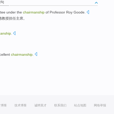
例句
tee
under
the
chairmanship
of
Professor
Roy
Goode
.
德
教授
担任
主席
。
manship
.
cellent
chairmanship
.
方博客
技术博客
诚聘英才
联系我们
站点地图
网络举报