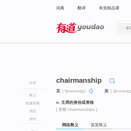
词典
翻译
有道精品课
中
有道 - 网易旗下搜索
chairmanship
目录
英
[ˈtʃeəmənʃɪp]
美
[ˈtʃermənʃɪ
释义
n. 主席的身份或资格
权威词典
[ 复数 chairmanships ]
用法
例句
网络释义
英英释义