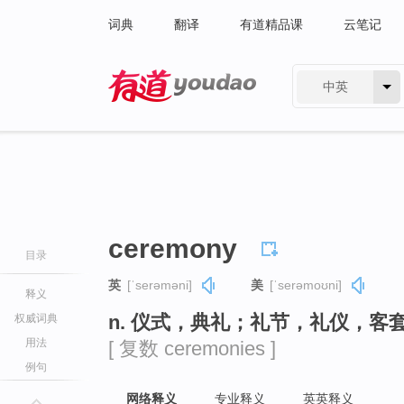
词典
翻译
有道精品课
云笔记
中英
有道 - 网易旗下搜索
ceremony
目录
英
[ˈserəməni]
美
[ˈserəmoʊni]
释义
n. 仪式，典礼；礼节，礼仪，客
权威词典
用法
[ 复数 ceremonies ]
例句
网络释义
专业释义
英英释义