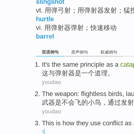
slingshot
vt. 用弹弓射；用弹射器发射；猛
hurtle
vi. 用弹射器弹射；快速移动
barrel
双语例句
原声例句
权威例句
It
's the same principle
as
a
cata
这
与
弹射
器
是
一个
道理。
youdao
The
weapon
:
flightless
birds, l
武器
是
不会飞
的小鸟，
通过
发射
youdao
This
is how
they
use
conflict
as