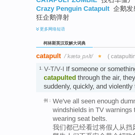
Crazy Penguin Catapult
企鹅发射
狂企鹅弹射
更多
网络短语
柯林斯英汉双解大词典
catapult
/ˈkætəˌpʌlt/
( catapulti
V-T/V-I
If someone or somethi
1.
catapulted
through the air, the
suddenly, quickly, and violentl
We've all seen enough dumm
例：
windshields in TV warnings 
wearing seat belts.
我们都已经看过将假人从挡