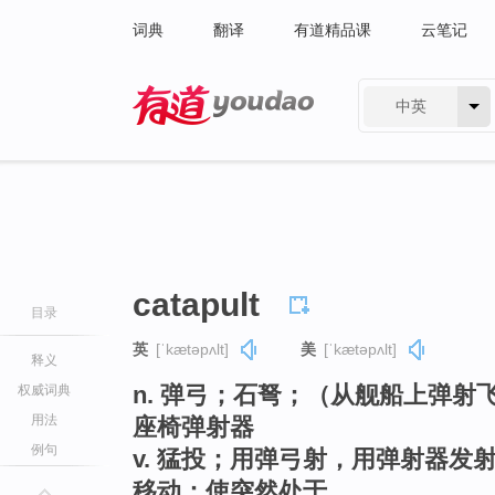
词典
翻译
有道精品课
云笔记
中英
有道 - 网易旗下搜索
catapult
目录
英
[ˈkætəpʌlt]
美
[ˈkætəpʌlt]
释义
n. 弹弓；石弩；（从舰船上弹
权威词典
用法
座椅弹射器
例句
v. 猛投；用弹弓射，用弹射器
移动；使突然处于