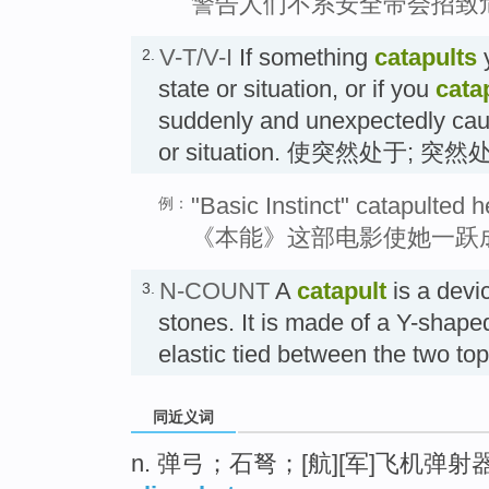
警告人们不系安全带会招致
V-T/V-I
If something
catapults
y
2.
state or situation, or if you
cata
suddenly and unexpectedly caus
or situation. 使突然处于; 突然
"Basic Instinct" catapulted h
例：
《本能》这部电影使她一跃
N-COUNT
A
catapult
is a devi
3.
stones. It is made of a Y-shaped
elastic tied between the two t
同近义词
n. 弹弓；石弩；[航][军]飞机