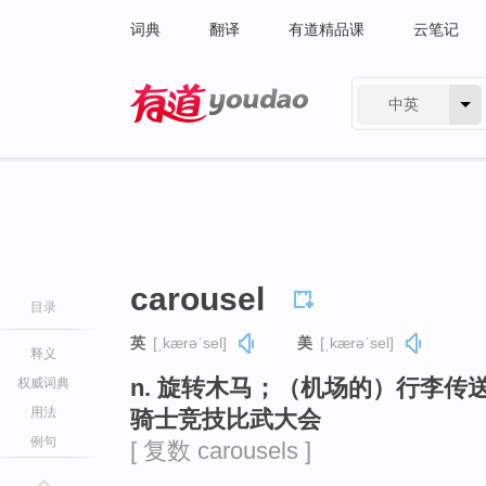
词典
翻译
有道精品课
云笔记
中英
有道 - 网易旗下搜索
carousel
目录
英
[ˌkærəˈsel]
美
[ˌkærəˈsel]
释义
n. 旋转木马；（机场的）行李传
权威词典
用法
骑士竞技比武大会
例句
[ 复数 carousels ]