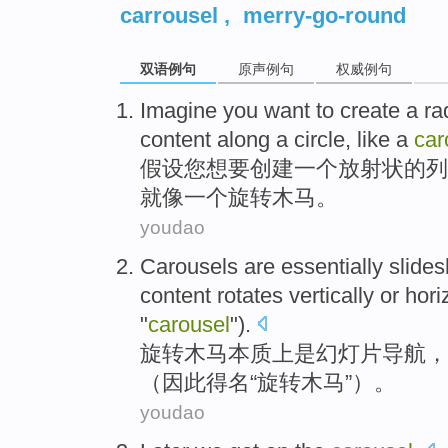
carrousel
,
merry-go-round
双语例句
原声例句
权威例句
Imagine
you
want
to
create
a
ra
content
along a
circle
,
like
a
car
假设
您
想
要
创建
一
个
放射状
的
列
就像
一个旋转木马。
youdao
Carousels
are
essentially
slide
content
rotates
vertically
or
hori
"
carousel
").
旋转
木马
本质上是
幻灯片
导航
，
（
因此得名
“旋转
木马
”）。
youdao