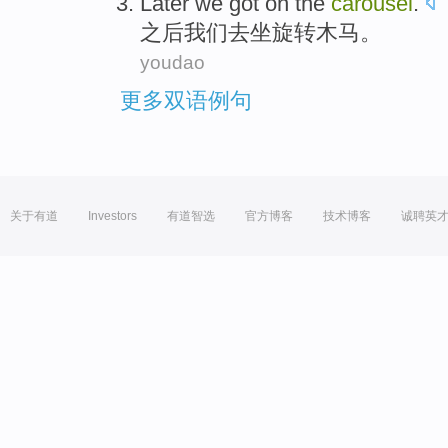
Later
we
got on
the
carousel
.
之后
我们
去坐
旋转
木马。
youdao
更多双语例句
关于有道
Investors
有道智选
官方博客
技术博客
诚聘英