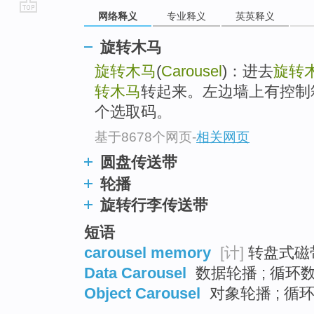
网络释义
专业释义
英英释义
go
top
旋转木马
旋转木马
(
Carousel
)：进去
旋转
转木马
转起来。左边墙上有控制
个选取码。
基于8678个网页
-
相关网页
圆盘传送带
轮播
旋转行李传送带
短语
carousel memory
[计]
转盘式磁带
Data Carousel
数据轮播 ; 循环数
Object Carousel
对象轮播 ; 循环