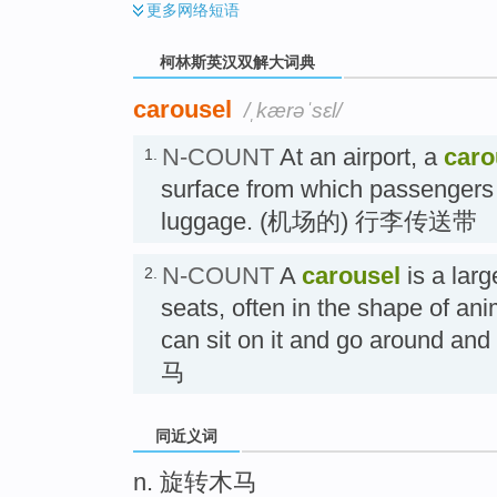
更多
网络短语
柯林斯英汉双解大词典
carousel
/ˌkærəˈsɛl/
N-COUNT
At an airport, a
caro
1.
surface from which passengers c
luggage. (机场的) 行李传送带
N-COUNT
A
carousel
is a larg
2.
seats, often in the shape of an
can sit on it and go around an
马
同近义词
n. 旋转木马