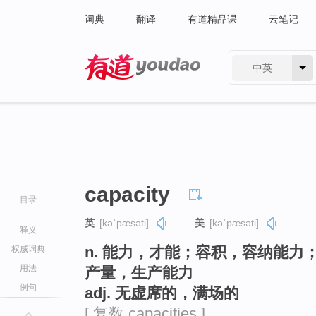
词典
翻译
有道精品课
云笔记
中英
有道 - 网易旗下搜索
capacity
目录
英
[kəˈpæsəti]
美
[kəˈpæsəti]
释义
n. 能力，才能；容积，容纳能
权威词典
用法
产量，生产能力
例句
adj. 无虚席的，满场的
[ 复数 capacities ]