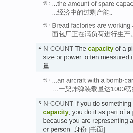
...the amount of spare capac
例：
...经济中的过剩产能。
Bread factories are working a
例：
面包厂正在满负荷进行生产
N-COUNT
The
capacity
of a pi
4.
size or power, often measured i
量
...an aircraft with a bomb-c
例：
…一架炸弹装载量达1000
N-COUNT
If you do something
5.
capacity
, you do it as part of a 
because you are representing a 
or person. 身份
[书面]