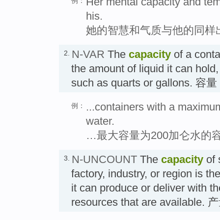
Her mental capacity and te
例：
his.
她的智慧和气质与他的同样
N-VAR
The
capacity
of a conta
2.
the amount of liquid it can hold
such as quarts or gallons. 容量
...containers with a maximum
例：
water.
…最大容量为200加仑水的
N-UNCOUNT
The
capacity
of 
3.
factory, industry, or region is th
it can produce or deliver with t
resources that are available. 