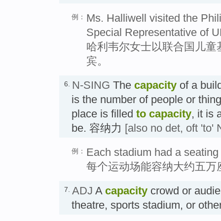
Ms. Halliwell visited the Phi
例：
Special Representative of 
哈利韦尔女士以联合国儿童
宾。
N-SING
The
capacity
of a buil
6.
is the number of people or things
place is filled
to capacity
, it is
be. 容纳力
[also no det, oft 'to' 
Each stadium had a seating 
例：
每个运动场能容纳大约五万
ADJ
A
capacity
crowd or audien
7.
theatre, sports stadium, or o