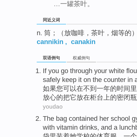
…一罐茶叶。
同近义词
n. 筒；（放咖啡，茶叶，烟等的
cannikin
,
canakin
双语例句
权威例句
If
you
go
through
your
white flou
safely
keep
it
on the
counter
in
如果
您
可以
在
不到
一
年
的时间里
放心
的
把
它
放在
柜台上
的
密闭
瓶
youdao
The
bag
contained
her
school
g
with
vitamin
drinks
,
and
a lunch
袋里
装
着
她
学校
的
体育
服
、
一个