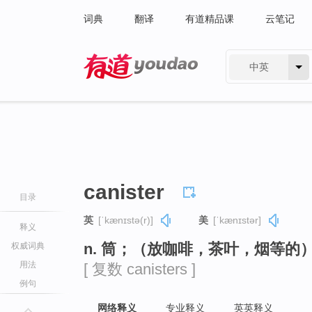
词典
翻译
有道精品课
云笔记
中英
有道 - 网易旗下搜索
canister
目录
英
[ˈkænɪstə(r)]
美
[ˈkænɪstər]
释义
n. 筒；（放咖啡，茶叶，烟等
权威词典
用法
[ 复数 canisters ]
例句
网络释义
专业释义
英英释义