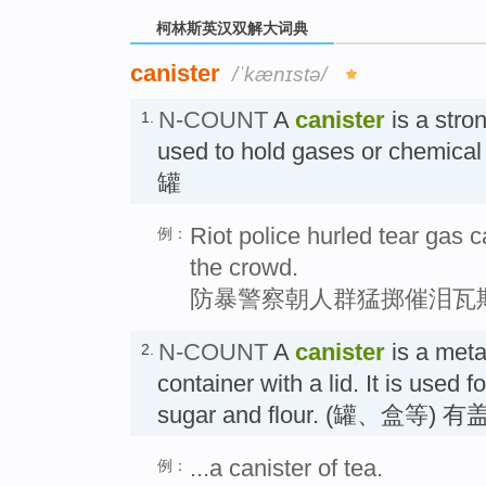
柯林斯英汉双解大词典
canister
/ˈkænɪstə/
N-COUNT
A
canister
is a stron
1.
used to hold gases or chemi
罐
Riot police hurled tear gas
例：
the crowd.
防暴警察朝人群猛掷催泪瓦
N-COUNT
A
canister
is a metal
2.
container with a lid. It is used 
sugar and flour. (罐、盒等) 
...a canister of tea.
例：