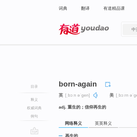
词典
翻译
有道精品课
中
有道 - 网易旗下搜索
born-again
目录
英
[ˌbɔːn əˈɡen]
美
[ˌbɔːrn əˈɡ
释义
adj. 重生的；信仰再生的
权威词典
例句
网络释义
英英释义
再生的