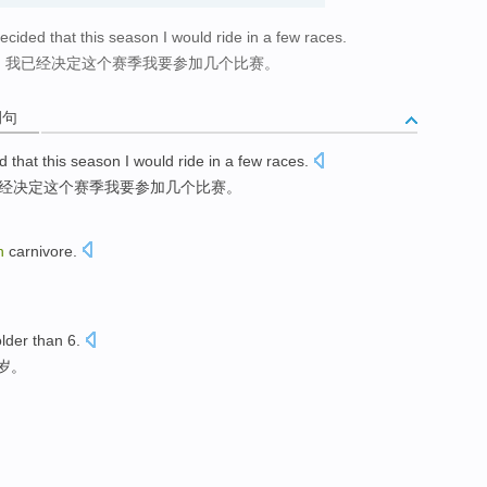
decided that this season I would ride in a few races.
员，我已经决定这个赛季我要参加几个比赛。
例句
d that
this
season
I
would
ride
in
a few
races
.
经
决定
这个
赛季
我
要
参加
几个
比赛
。
n
carnivore
.
lder
than
6
.
岁
。