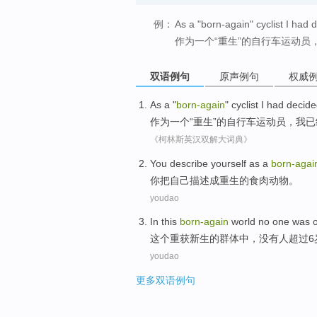
例：
As a "born-again" cyclist I had 
作为一个“重生”的自行车运动
双语例句
原声例句
权威
As
a
"
born-again
"
cyclist
I
had
decide
作为
一个
“
重生
”的
自行车运动员
，
我
已
《柯林斯英汉双解大词典》
You
describe
yourself as a
born-agai
你
把
自己
描述
成重生的食肉动物。
youdao
In
this
born-again
world
no
one
was o
这个
重
获
新生的群体中，
没有
人
超过
6
youdao
更多双语例句