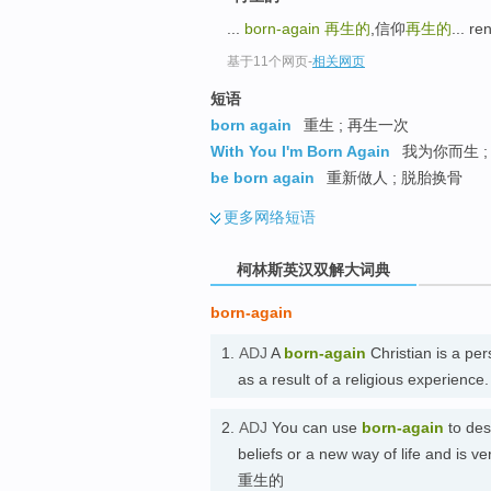
go
...
born-again
再生的
,信仰
再生的
... r
top
基于11个网页
-
相关网页
短语
born again
重生 ; 再生一次
With You I'm Born Again
我为你而生 ;
be born again
重新做人 ; 脱胎换骨
更多
网络短语
柯林斯英汉双解大词典
born-again
1.
ADJ
A
born-again
Christian is a pe
as a result of a religious exper
2.
ADJ
You can use
born-again
to des
beliefs or a new way of life and 
重生的